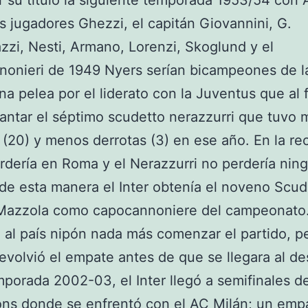
 su título la siguiente temporada 1953/54 con 
os jugadores Ghezzi, el capitán Giovannini, G.
zi, Nesti, Armano, Lorenzi, Skoglund y el
onieri de 1949 Nyers serían bicampeones de l
una pelea por el liderato con la Juventus que al f
vantar el séptimo scudetto nerazzurri que tuvo 
s (20) y menos derrotas (3) en ese año. En la rec
rdería en Roma y el Nerazzurri no perdería nin
 de esta manera el Inter obtenía el noveno Scu
Mazzola como capocannoniere del campeonato
 al país nipón nada más comenzar el partido, p
devolvió el empate antes de que se llegara al d
mporada 2002-03, el Inter llegó a semifinales de
ns donde se enfrentó con el AC Milán; un empa