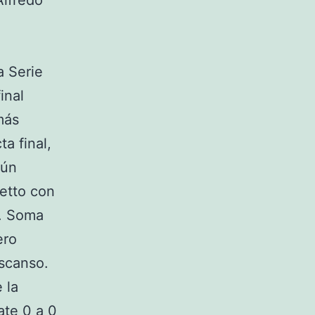
Alfredo
a Serie
inal
más
ta final,
gún
detto con
. Soma
ero
escanso.
 la
te 0 a 0