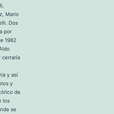
i,
z, Mario
lli. Dos
a por
de 1982
Aldo
 cerraría
ia y así
ntos y
tórico de
 los
onde se