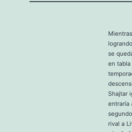
Mientras
logrando
se queda
en tabla
temporad
descenso
Shajtar i
entraría
segundo 
rival a 