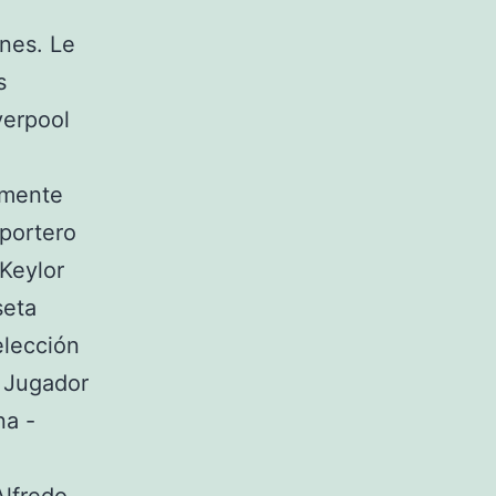
nes. Le
s
verpool
lmente
 portero
 Keylor
seta
elección
. Jugador
na -