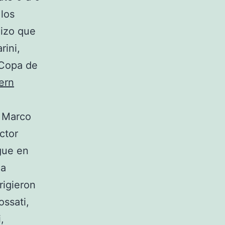
 los
hizo que
rini,
 Copa de
ern
a
y Marco
ctor
gue en
la
rigieron
ossati,
,