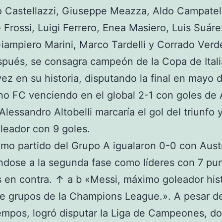
Castellazzi, Giuseppe Meazza, Aldo Campatell
 Frossi, Luigi Ferrero, Enea Masiero, Luis Suáre
iampiero Marini, Marco Tardelli y Corrado Verde
pués, se consagra campeón de la Copa de Itali
vez en su historia, disputando la final en mayo 
no FC venciendo en el global 2-1 con goles de 
Alessandro Altobelli marcaría el gol del triunfo y
eador con 9 goles.
timo partido del Grupo A igualaron 0-0 con Austr
ándose a la segunda fase como líderes con 7 pu
s en contra. ↑ a b «Messi, máximo goleador his
de grupos de la Champions League.». A pesar de
empos, logró disputar la Liga de Campeones, d