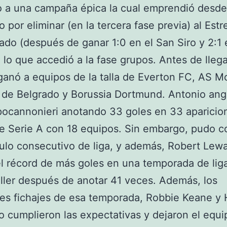
io a una campaña épica la cual emprendió desde
 por eliminar (en la tercera fase previa) al Estr
ado (después de ganar 1:0 en el San Siro y 2:1 
n lo que accedió a la fase grupos. Antes de llega
e ganó a equipos de la talla de Everton FC, AS 
 de Belgrado y Borussia Dortmund. Antonio ange
pocannonieri anotando 33 goles en 33 aparicio
e Serie A con 18 equipos. Sin embargo, pudo c
ítulo consecutivo de liga, y además, Robert Le
l récord de más goles en una temporada de lig
ler después de anotar 41 veces. Además, los
les fichajes de esa temporada, Robbie Keane y
o cumplieron las expectativas y dejaron el equi