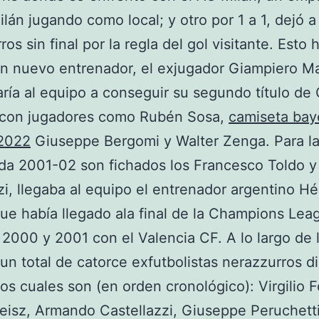
ilán jugando como local; y otro por 1 a 1, dejó a
os sin final por la regla del gol visitante. Esto 
un nuevo entrenador, el exjugador Giampiero Ma
aría al equipo a conseguir su segundo título de
 con jugadores como Rubén Sosa,
camiseta bay
2022
Giuseppe Bergomi y Walter Zenga. Para l
da 2001-02 son fichados los Francesco Toldo 
i, llegaba al equipo el entrenador argentino Hé
ue había llegado ala final de la Champions Lea
 2000 y 2001 con el Valencia CF. A lo largo de 
, un total de catorce exfutbolistas nerazzurros di
 los cuales son (en orden cronológico): Virgilio F
isz, Armando Castellazzi, Giuseppe Peruchetti