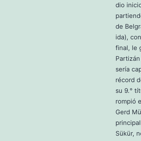
dio inic
partiendo
de Belgr
ida), co
final, l
Partizán
sería ca
récord d
su 9.° t
rompió e
Gerd Mül
principa
Sükür, n