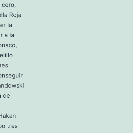
 cero,
ella Roja
en la
r a la
Monaco,
lillo
nes
onseguir
wandowski
a de
 Hakan
po tras