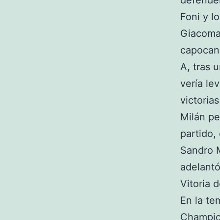
defender
Foni y l
Giacomaz
capocann
A, tras 
vería le
victoria
Milán pe
partido,
Sandro 
adelantó
Vitoria 
En la te
Champio