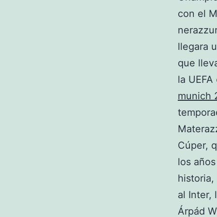
con el M
nerazzurr
llegara 
que llev
la UEFA
munich 
tempora
Materazz
Cúper, q
los años
historia
al Inter,
Árpád We