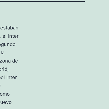
 estaban
 el Inter
segundo
 la
 zona de
rid,
ol Inter
r
 como
 nuevo