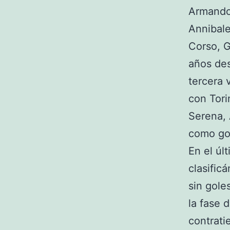
Armando 
Annibale
Corso, G
años des
tercera 
con Tori
Serena, 
como gol
En el úl
clasific
sin gole
la fase 
contrati