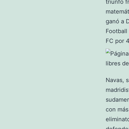
triunfo f
matemáti
ganó a D
Football
FC por 4
Navas, s
madridis
sudameri
con más 
eliminato