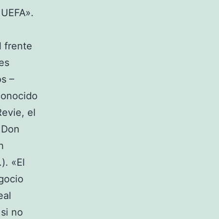
a UEFA».
 frente
es
s –
conocido
Revie, el
 «Don
n
). «El
gocio
eal
si no