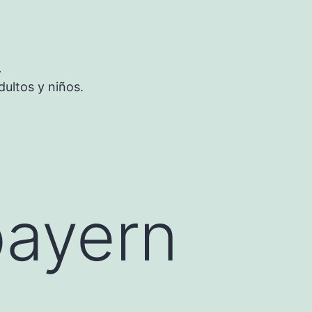
S
ultos y niños.
bayern