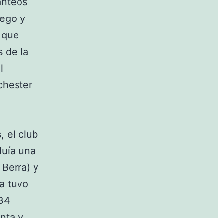
anteos
uego y
 que
 de la
l
chester
l
, el club
luía una
 Berra) y
ca tuvo
 34
enta y