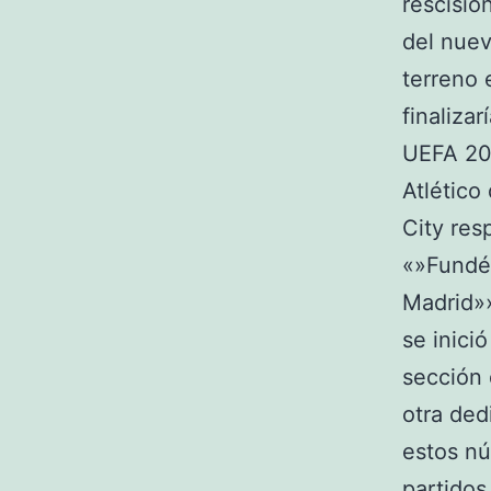
rescisió
del nuev
terreno 
finaliza
UEFA 202
Atlético
City res
«»Fundé 
Madrid»»
se inici
sección 
otra ded
estos nú
partidos