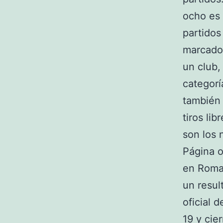
ocho es 
partidos
marcados
un club,
categorí
también 
tiros li
son los 
Página o
en Roma»
un resul
oficial 
19 y cie