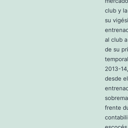
mercadot
club y l
su vigés
entrenad
al club 
de su pr
temporal
2013-14,
desde el
entrenad
sobreman
frente d
contabil
escocés 