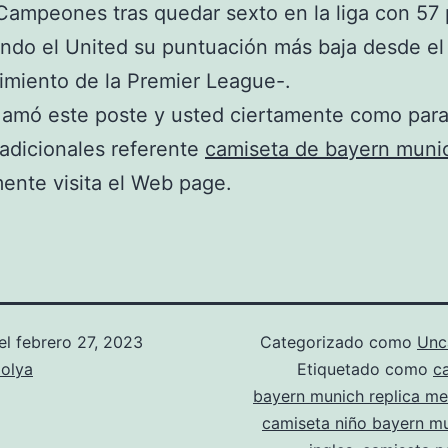
Campeones tras quedar sexto en la liga con 57 
ndo el United su puntuación más baja desde el
imiento de la Premier League-.
 amó este poste y usted ciertamente como para 
 adicionales referente
camiseta de bayern muni
nte visita el Web page.
el
febrero 27, 2023
Categorizado como
Unc
olya
Etiquetado como
c
bayern munich replica me
camiseta niño bayern m