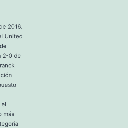
de 2016.
el United
 de
a 2-0 de
Franck
ición
puesto
 el
o más
tegoría -