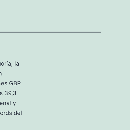
ría, la
n
ones GBP
s 39,3
enal y
ords del