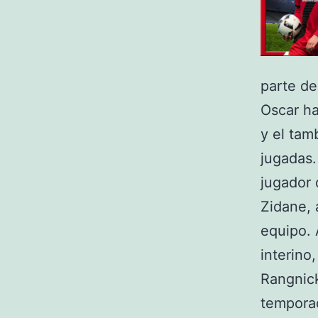
parte de
Oscar h
y el tam
jugadas.
jugador 
Zidane, 
equipo. 
interino
Rangnick
temporad