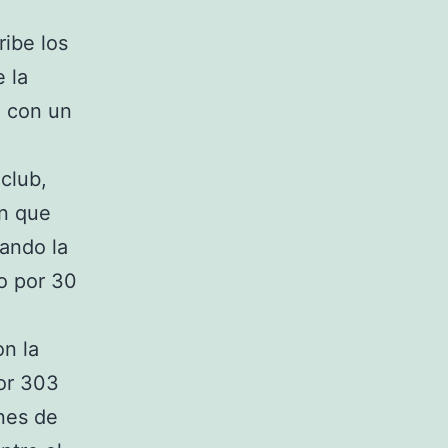
ribe los
 la
n con un
 club,
ón que
uando la
o por 30
on la
or 303
nes de