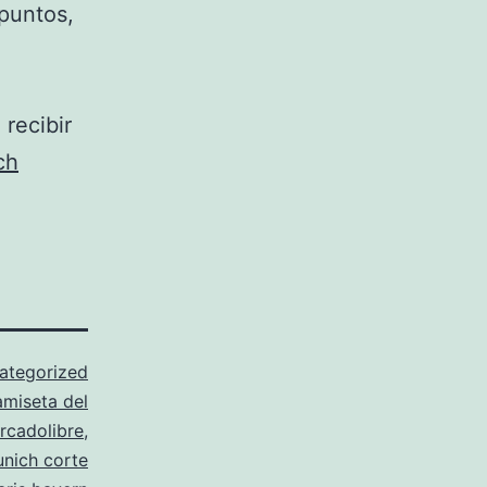
puntos,
recibir
ch
ategorized
amiseta del
rcadolibre
,
unich corte