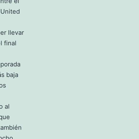
ntre el
 United
r llevar
 final
mporada
ás baja
os
o al
 que
 también
iocho