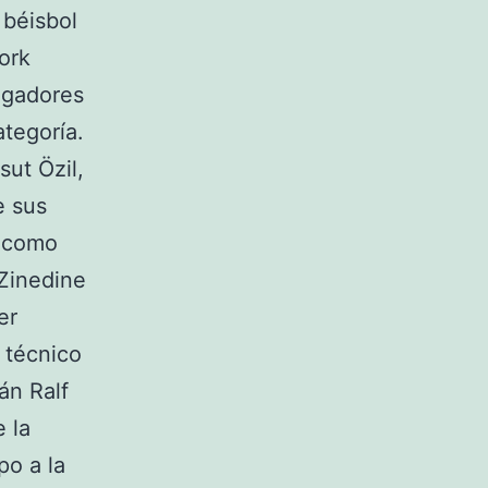
 béisbol
ork
ugadores
ategoría.
ut Özil,
e sus
o como
 Zinedine
er
 técnico
án Ralf
 la
po a la