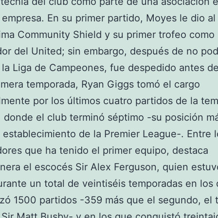
ecnía del club como parte de una asociación e
a empresa. En su primer partido, Moyes le dio al
ima Community Shield y su primer trofeo como
or del United; sin embargo, después de no pode
a la Liga de Campeones, fue despedido antes del
imera temporada, Ryan Giggs tomó el cargo
mente por los últimos cuatro partidos de la te
 donde el club terminó séptimo -su posición m
 establecimiento de la Premier League-. Entre l
ores que ha tenido el primer equipo, destaca
era el escocés Sir Alex Ferguson, quien estuv
urante un total de veintiséis temporadas en los
izó 1500 partidos -359 más que el segundo, el
Sir Matt Busby- y en los que conquistó treinta