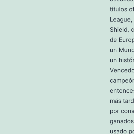
títulos 
League, 
Shield, 
de Europ
un Mundi
un histór
Vencedo
campeón
entonces
más tar
por con
ganados 
usado po