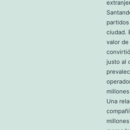
extranje
Santande
partidos
ciudad. 
valor de
convirti
justo al
prevalec
operador
millones
Una rela
compañí
millones