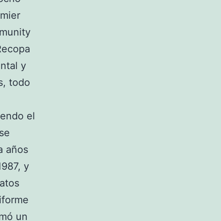
emier
mmunity
 Recopa
ntal y
s, todo
endo el
se
ta años
987, y
atos
iforme
rmó un