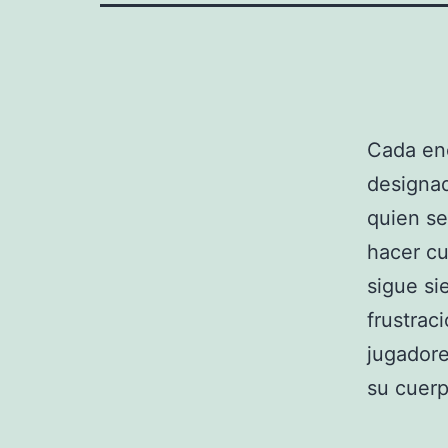
Cada enc
designad
quien se
hacer cu
sigue s
frustrac
jugadore
su cuerp