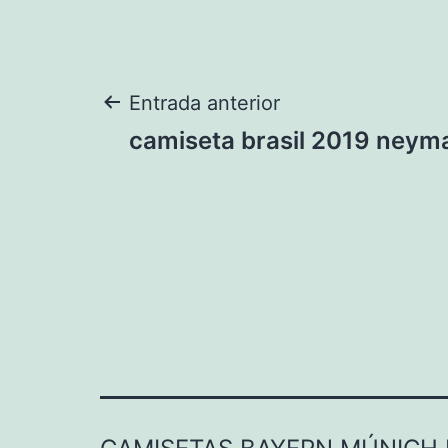
Navegación
Entrada anterior
camiseta brasil 2019 neym
de
entradas