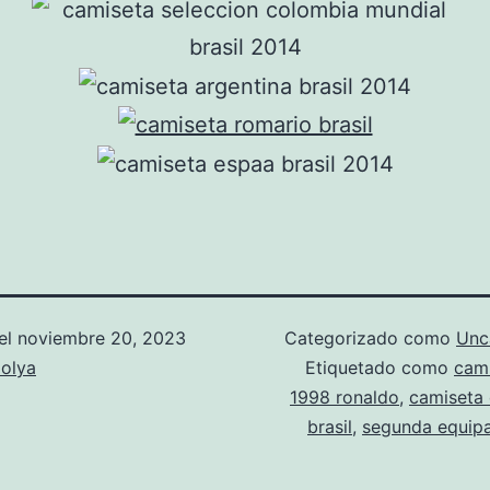
el
noviembre 20, 2023
Categorizado como
Unc
olya
Etiquetado como
cami
1998 ronaldo
,
camiseta 
brasil
,
segunda equipa