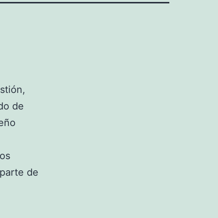
stión,
ado de
peño
Los
 parte de