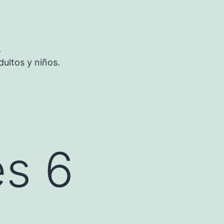
S
ultos y niños.
es 6