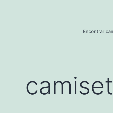
Saltar
al
contenido
Encontrar cam
camiset