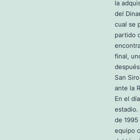
la adqui
del Dina
cual se 
partido d
encontra
final, u
después 
San Siro)
ante la 
En el dí
estadio.
de 1995 
equipo c