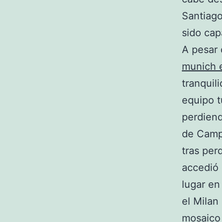
Santiago
sido cap
A pesar 
munich 
tranquil
equipo t
perdiend
de Campe
tras per
accedió 
lugar en
el Milan
mosaico 