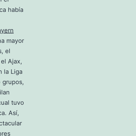
ca había
ayern
na mayor
, el
el Ajax,
 la Liga
 grupos,
ilan
cual tuvo
a. Así,
ctacular
ores