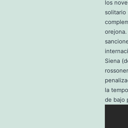
los nove
solitari
compleme
orejona.
sancione
internac
Siena (d
rossonero
penaliza
la tempo
de bajo p