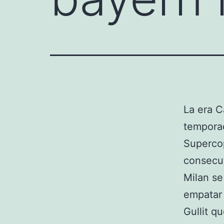
La era C
temporad
Supercop
consecut
Milan se
empatar 
Gullit q