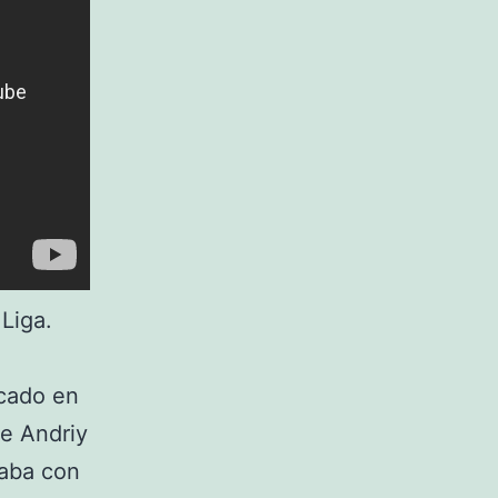
Liga.
scado en
de Andriy
iaba con