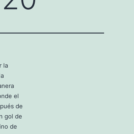
 la
la
manera
onde el
spués de
n gol de
mino de