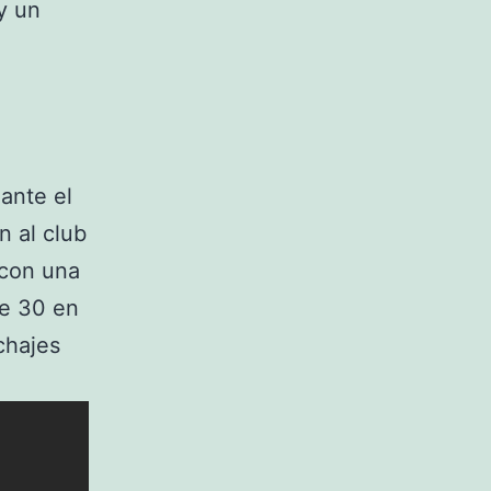
y un
a
 ante el
n al club
7 con una
de 30 en
chajes