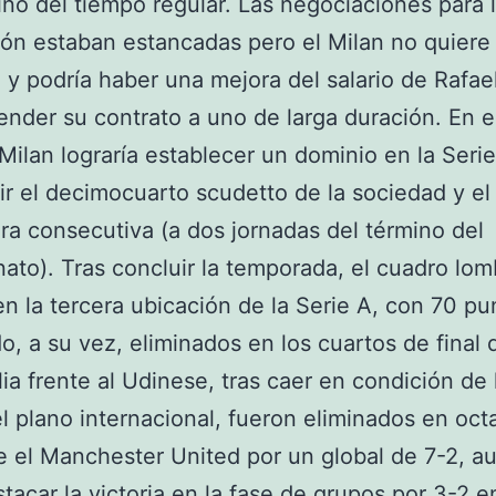
ino del tiempo regular. Las negociaciones para 
ón estaban estancadas pero el Milan no quiere 
a y podría haber una mejora del salario de Rafae
ender su contrato a uno de larga duración. En 
l Milan lograría establecer un dominio en la Serie
r el decimocuarto scudetto de la sociedad y el
a consecutiva (a dos jornadas del término del
to). Tras concluir la temporada, el cuadro lo
 en la tercera ubicación de la Serie A, con 70 pu
, a su vez, eliminados en los cuartos de final 
lia frente al Udinese, tras caer en condición de 
el plano internacional, fueron eliminados en oc
te el Manchester United por un global de 7-2, 
tacar la victoria en la fase de grupos por 3-2 e