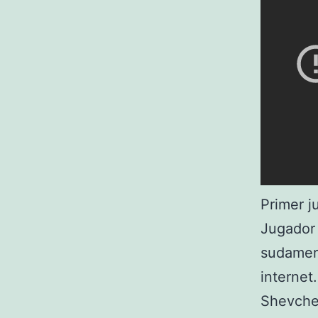
Primer j
Jugador 
sudameri
internet
Shevchen