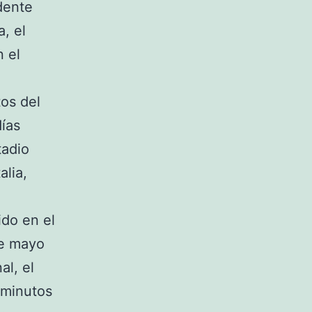
dente
, el
n el
os del
días
tadio
alia,
ido en el
de mayo
al, el
 minutos