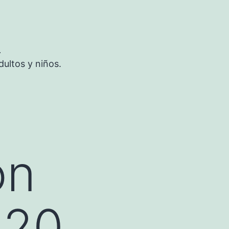
S
ultos y niños.
on
020