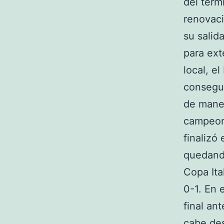
del térm
renovaci
su salid
para ext
local, e
consegui
de maner
campeona
finalizó
quedando
Copa Ita
0-1. En 
final an
cabe des