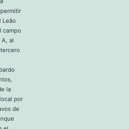
la
permitir
l Leâo
el campo
 A, al
 tercero
mbardo
ntos,
de la
local por
tavos de
aunque
n el