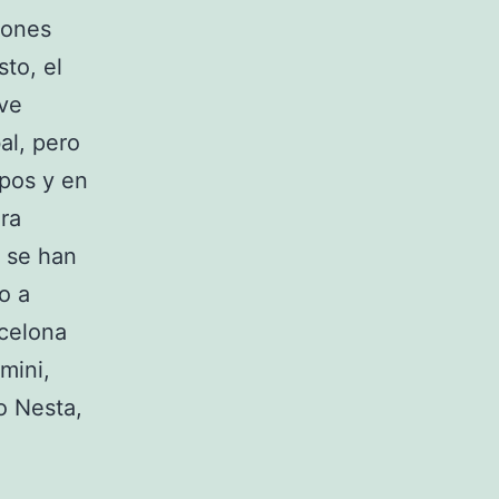
iones
to, el
ve
al, pero
upos y en
era
s se han
o a
rcelona
mini,
o Nesta,