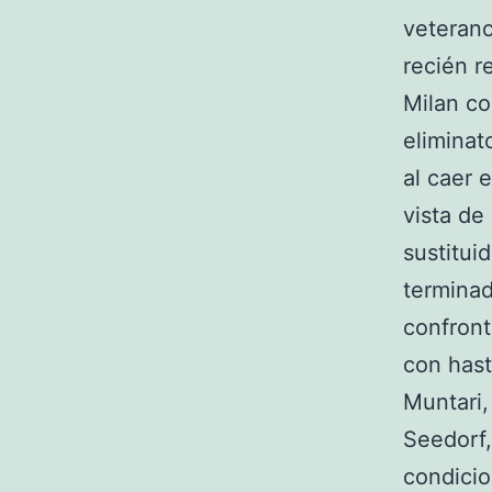
veterano
recién r
Milan c
eliminat
al caer 
vista de
sustitui
terminad
confront
con hast
Muntari,
Seedorf,
condicio