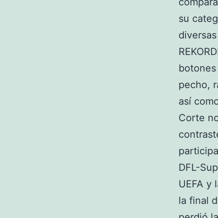
comparar
su categ
diversas
REKORDM
botones
pecho, r
así como
Corte no
contrast
particip
DFL-Sup
UEFA y l
la final
perdió l