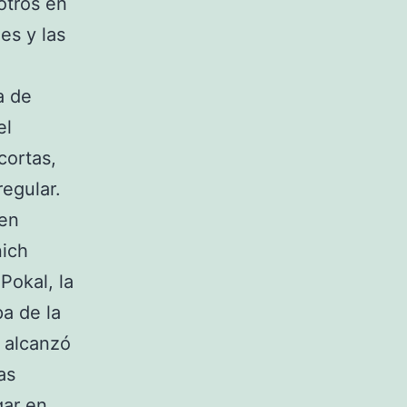
otros en
es y las
a de
el
cortas,
egular.
 en
nich
Pokal, la
a de la
 alcanzó
as
gar en