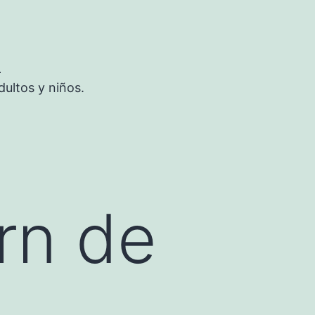
S
ultos y niños.
rn de