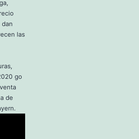
ga,
recio
n dan
recen las
ras,
 2020 go
 venta
ea de
ayern.