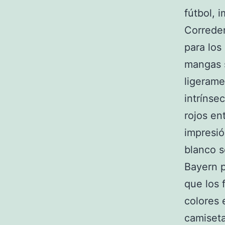
fútbol, 
Correder
para los
mangas s
ligerame
intrínse
rojos en
impresió
blanco s
Bayern p
que los 
colores 
camiseta