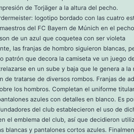
impresión de Torjäger a la altura del pecho.
dermeister: logotipo bordado con las cuatro est
 maestros del FC Bayern de Múnich en el pecho
on de un azul que coquetea con ser violeta
nte, las franjas de hombro siguieron blancas, pe
co patrón que decora la camiseta ve un juego d
trelazarse en un sube y baja que le genera a la
n de tratarse de diversos rombos. Franjas de a
obre los hombros. Completan el uniforme titular
antalones azules con detalles en blanco. Es por
fundadores del club establecieron el uso de di
en el emblema del club, así que decidieron utili
s blancas y pantalones cortos azules. Finalmen