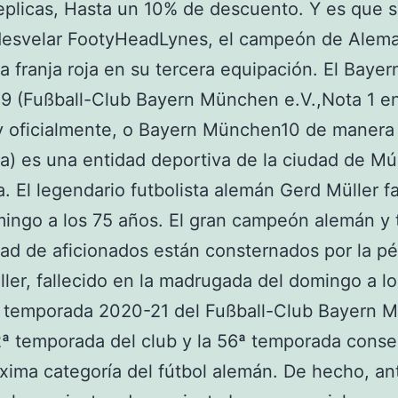
eplicas, Hasta un 10% de descuento. Y es que 
desvelar FootyHeadLynes, el campeón de Alema
na franja roja en su tercera equipación. El Bayer
9 (Fußball-Club Bayern München e.V.,Nota 1 e
y oficialmente, o Bayern München10 de manera
a) es una entidad deportiva de la ciudad de Mú
. El legendario futbolista alemán Gerd Müller fa
ingo a los 75 años. El gran campeón alemán y 
d de aficionados están consternados por la pé
ler, fallecido en la madrugada del domingo a lo
a temporada 2020-21 del Fußball-Club Bayern 
2ª temporada del club y la 56ª temporada conse
xima categoría del fútbol alemán. De hecho, an