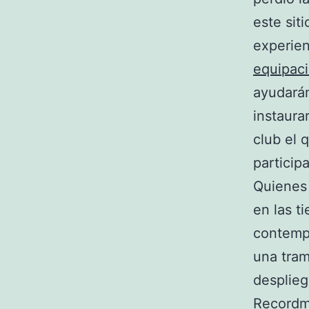
este sit
experien
equipac
ayudará
instaura
club el 
particip
Quienes 
en las t
contempl
una tram
desplieg
Recordme