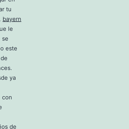
ar tu
,
bayern
ue le
 se
do este
 de
nces.
sde ya
a con
e
ños de