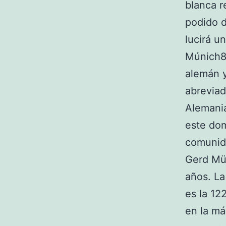
blanca r
podido 
lucirá u
Múnich8
alemán 
abreviad
Alemania
este dom
comunida
Gerd Mül
años. L
es la 12
en la má