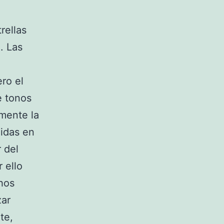
rellas
. Las
ro el
e tonos
 mente la
didas en
 del
 ello
chos
zar
te,