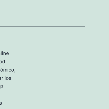
line
dad
nómico,
r los
ga,
s