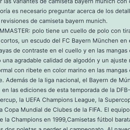
 las variantes de camiseta bayern munich con 
oría es necesario preguntar acerca de los detall
 revisiones de camiseta bayern munich.
MASTER: polo tiene un cuello de polo con tir
 cortos, un escudo del FC Bayern München en 
ayas de contraste en el cuello y en las mangas 
 una agradable calidad de algodón y un ajuste r
rmal con ribete en color marino en las mangas
e. Además de la liga nacional, el Bayern de Mú
a en las ediciones de esta temporada de la DFB-
ercup, la UEFA Champions League, la Supercop
a Copa Mundial de Clubes de la FIFA. El equipo
 de la Champions en 1999,Camisetas fútbol barat
as dos poletas a perder el campeonato. Al nave