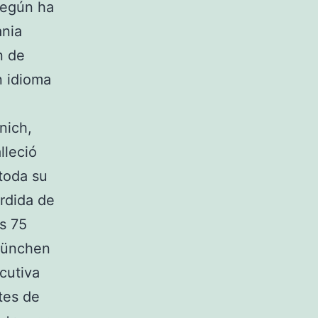
según ha
nia
n de
n idioma
nich,
lleció
toda su
rdida de
s 75
München
cutiva
tes de