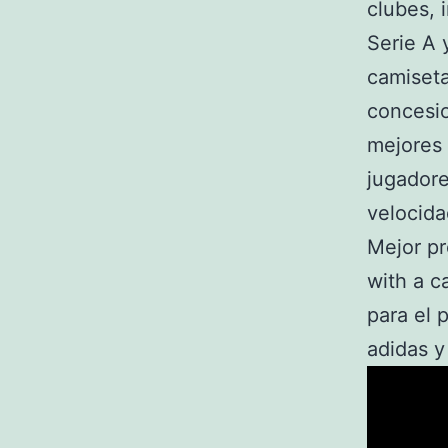
clubes, 
Serie A 
camiseta
concesio
mejores 
jugadore
velocid
Mejor pr
with a c
para el 
adidas y