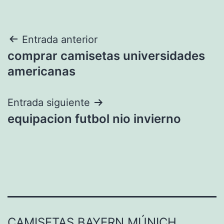
Navegación
Entrada anterior
comprar camisetas universidades
de
americanas
entradas
Entrada siguiente
equipacion futbol nio invierno
CAMISETAS BAYERN MÚNICH