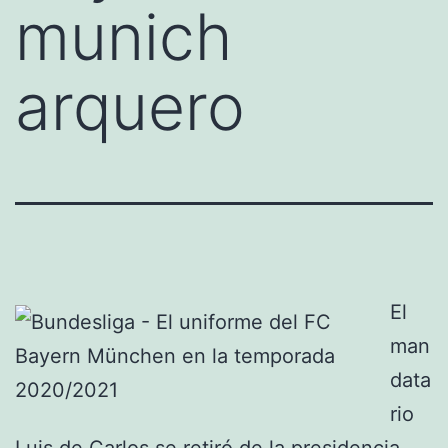
munich
arquero
El
man
data
rio
Luis de Carlos se retiró de la presidencia