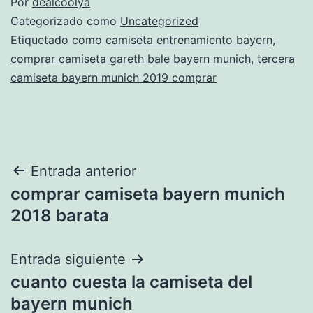
Por
dealcoolya
Categorizado como
Uncategorized
Etiquetado como
camiseta entrenamiento bayern
,
comprar camiseta gareth bale bayern munich
,
tercera
camiseta bayern munich 2019 comprar
Navegación
Entrada anterior
comprar camiseta bayern munich
de
2018 barata
entradas
Entrada siguiente
cuanto cuesta la camiseta del
bayern munich