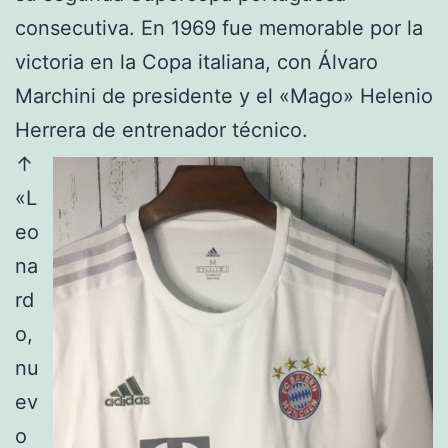
consecutiva. En 1969 fue memorable por la
victoria en la Copa italiana, con Álvaro
Marchini de presidente y el «Mago» Helenio
Herrera de entrenador técnico.
↑
«L
eo
na
rd
o,
nu
ev
o