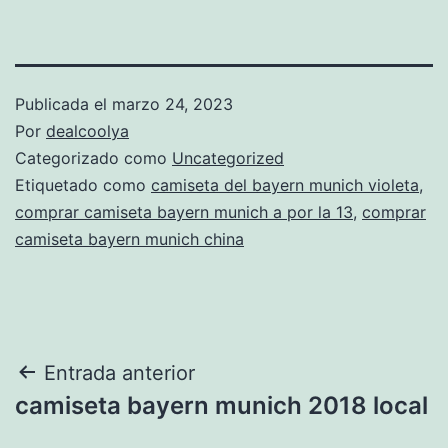
Publicada el
marzo 24, 2023
Por
dealcoolya
Categorizado como
Uncategorized
Etiquetado como
camiseta del bayern munich violeta
,
comprar camiseta bayern munich a por la 13
,
comprar
camiseta bayern munich china
Navegación
Entrada anterior
camiseta bayern munich 2018 local
de