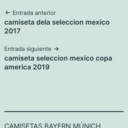
Navegación
Entrada anterior
camiseta dela seleccion mexico
de
2017
entradas
Entrada siguiente
camiseta seleccion mexico copa
america 2019
CAMISETAS BAYERN MÚNICH