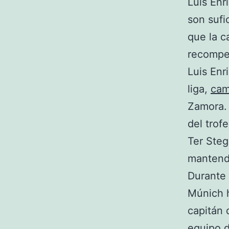
Luis Enr
son sufi
que la c
recompen
Luis Enr
liga,
cam
Zamora.
del trof
Ter Steg
mantendr
Durante 
Múnich h
capitán 
equipo d