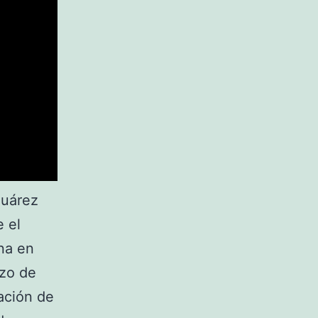
Suárez
e el
na en
rzo de
tación de