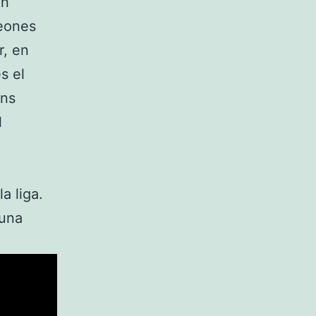
un
peones
r, en
s el
ons
l
a liga.
 una