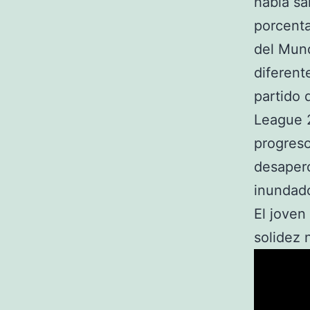
había sa
porcenta
del Mund
diferent
partido 
League 2
progreso
desaperc
inundado
El joven
solidez 