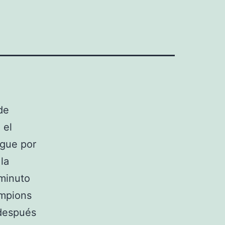
de
 el
ague por
 la
 minuto
ampions
 después