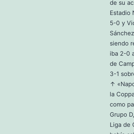
de su ac
Estadio 
5-0 y Vi
Sánchez 
siendo 
iba 2-0 
de Campe
3-1 sobr
↑ «Napol
la Coppa
como par
Grupo D,
Liga de 