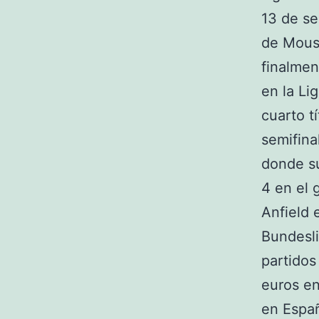
13 de se
de Mous
finalmen
en la Li
cuarto t
semifina
donde su
4 en el 
Anfield 
Bundesl
partidos
euros en
en Españ