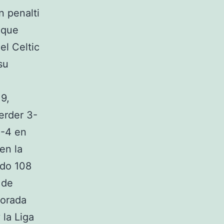
n penalti
 que
el Celtic
su
9,
erder 3-
0-4 en
en la
ndo 108
 de
porada
la Liga