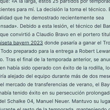
ique: «A la larga, estos 25 partidos por tempora
cientes para mí. La decisión la toma el técnico.
alidad que he demostrado recientemente sea
sada». Debido a esta lesión, el técnico del Ba
ique convirtió a Claudio Bravo en el portero titul
iseta bayern 2023
donde pasaría a ganar el Tr
 Todo preparado para la entrega a Robert Lew
eo. Tras el final de la temporada anterior, se an
en había sido operado con éxito de la rodilla, lo
ía alejado del equipo durante más de dos mes
el mercado de transferencias de verano, el Ba
abía tenido éxito en su persecución prolongad
del Schalke 04, Manuel Neuer. Mantuvo su luga
urante el resto de la temporada, manteniendo 