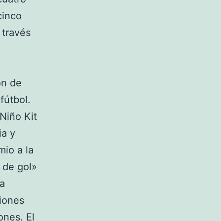
cinco
 través
on de
fútbol.
Niño Kit
ia y
mio a la
 de gol»
la
ciones
ones. El