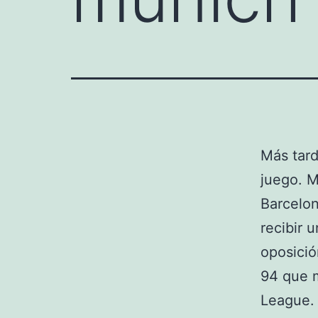
Más tard
juego. M
Barcelon
recibir u
oposición
94 que 
League. 