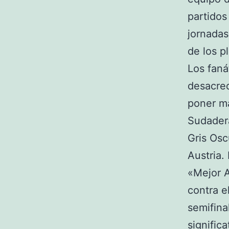
partidos
jornadas
de los pl
Los fan
desacred
poner má
Sudader
Gris Osc
Austria.
«Mejor A
contra e
semifina
signific