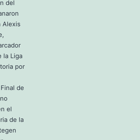
n del
ganaron
a Alexis
e,
arcador
 la Liga
toria por
 Final de
eno
n el
ria de la
Stegen