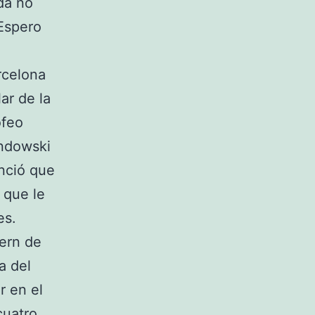
da no
 Espero
rcelona
ar de la
ofeo
andowski
unció que
 que le
es.
yern de
a del
r en el
cuatro