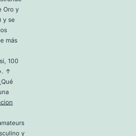
e Oro y
) y se
dos
ue más
si, 100
». ↑
 ¿Qué
una
acion
 amateurs
sculino y