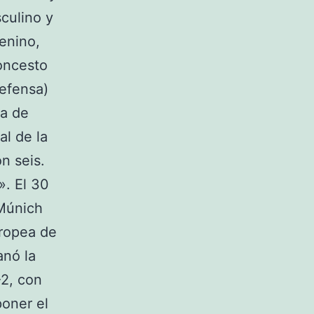
culino y
enino,
loncesto
defensa)
ga de
l de la
on seis.
». El 30
 Múnich
uropea de
anó la
-2, con
poner el