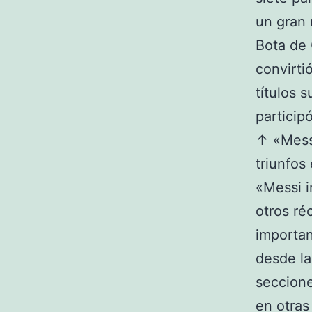
un gran 
Bota de 
convirti
títulos 
particip
↑ «Messi
triunfos
«Messi i
otros ré
importan
desde la
seccione
en otras