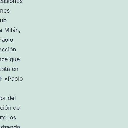
ocasiones
ones
lub
e Milán,
Paolo
ección
once que
está en
 ↑ «Paolo
or del
cción de
utó los
ostrando