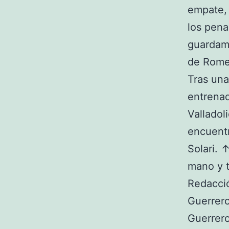
empate, 
los pena
guardame
de Rome
Tras una
entrenad
Valladol
encuentr
Solari. 
mano y t
Redacció
Guerrero
Guerrero