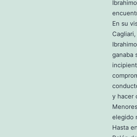
Ibrahimo
encuentr
En su vi
Cagliari
Ibrahimo
ganaba s
incipien
comprome
conducto
y hacer 
Menores.
elegido 
Hasta en