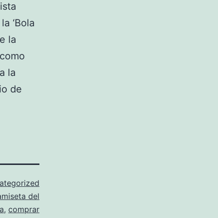
ista
la ‘Bola
e la
ó como
a la
io de
ategorized
amiseta del
a
,
comprar