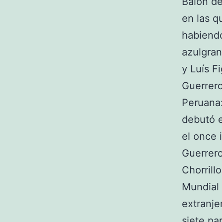
Balón de
en las q
habiendo
azulgran
y Luís F
Guerrero
Peruana:
debutó e
el once 
Guerrero
Chorrill
Mundial 
extranje
siete pa