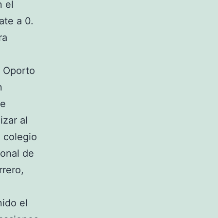
 el
ate a 0.
ra
l Oporto
n
se
zar al
 colegio
ional de
rero,
ido el