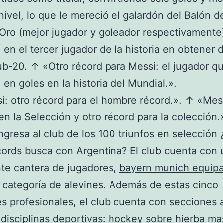
nivel, lo que le mereció el galardón del Balón d
Oro (mejor jugador y goleador respectivamente
ó en el tercer jugador de la historia en obtener 
sub-20. ↑ «Otro récord para Messi: el jugador q
ó en goles en la historia del Mundial.».
: otro récord para el hombre récord.». ↑ «Mes
 en la Selección y otro récord para la colección.
ngresa al club de los 100 triunfos en selección
cords busca con Argentina? El club cuenta con 
te cantera de jugadores,
bayern munich equip
 categoría de alevines. Además de estas cinco
s profesionales, el club cuenta con secciones
 disciplinas deportivas: hockey sobre hierba ma