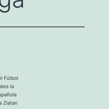
l Fútbol
les la
española
a Zlatan