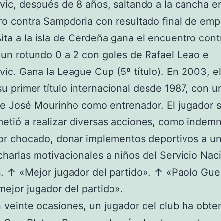
vic, después de 8 años, saltando a la cancha en
o contra Sampdoria con resultado final de emp
sita a la isla de Cerdeña gana el encuentro cont
, un rotundo 0 a 2 con goles de Rafael Leao e
vic. Gana la League Cup (5º título). En 2003, e
u primer título internacional desde 1987, con u
te José Mourinho como entrenador. El jugador 
tió a realizar diversas acciones, como indemni
r chocado, donar implementos deportivos a un
charlas motivacionales a niños del Servicio Nac
 ↑ «Mejor jugador del partido». ↑ «Paolo Guer
mejor jugador del partido».
 veinte ocasiones, un jugador del club ha obten