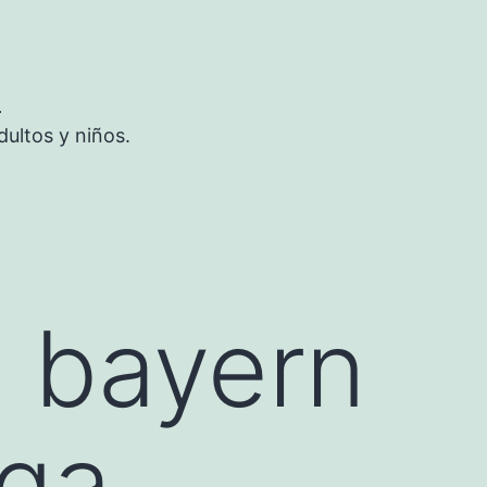
S
ultos y niños.
 bayern
rga