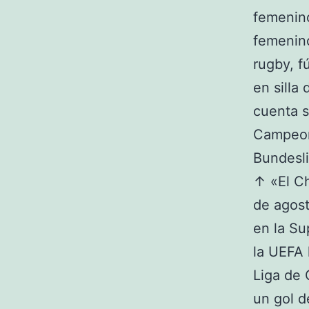
femenino
femenino
rugby, f
en silla
cuenta s
Campeone
Bundeslig
↑ «El Ch
de agost
en la Su
la UEFA 
Liga de 
un gol d