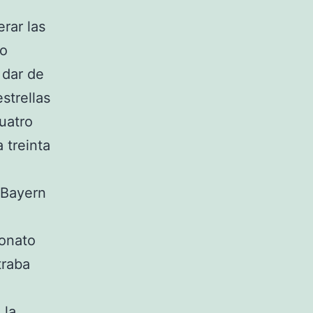
rar las
io
 dar de
estrellas
cuatro
a treinta
. Bayern
eonato
traba
 la