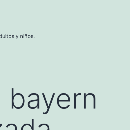
S
ultos y niños.
 bayern
zada