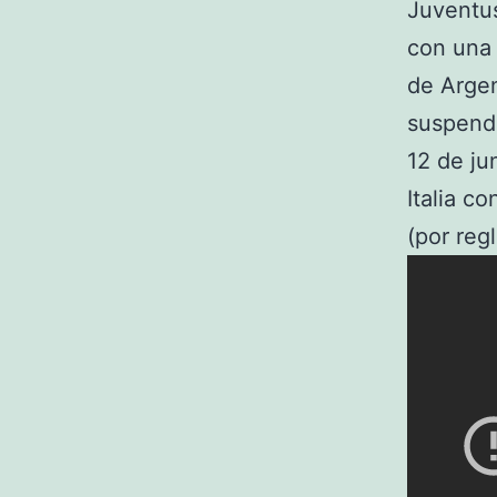
Juventu
con una 
de Argen
suspendi
12 de ju
Italia c
(por regl