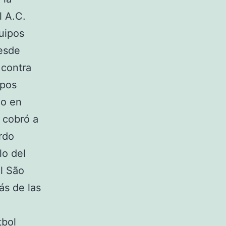
l A.C.
uipos
desde
 contra
upos
do en
 cobró a
erdo
lo del
l São
ás de las
tbol