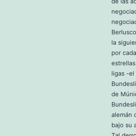
de las a
negociac
negociac
Berlusco
la siguie
por cada 
estrellas
ligas -e
Bundesli
de Múnic
Bundesli
alemán d
bajo su 
Tal derr