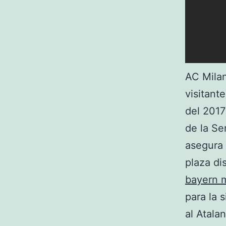
AC Milan
visitant
del 2017
de la Se
asegura 
plaza di
bayern 
para la 
al Atala