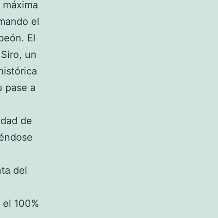
la máxima
rmando el
peón. El
Siro, un
histórica
u pase a
idad de
iéndose
ta del
n el 100%