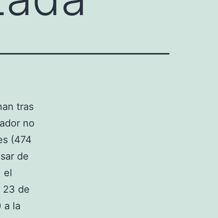
nan tras
eador no
es (474
esar de
 el
l 23 de
 a la