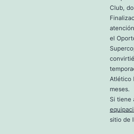
Club, do
Finaliza
atención
el Oport
Superco
convirti
temporad
Atlético
meses.
Si tiene
equipac
sitio de 