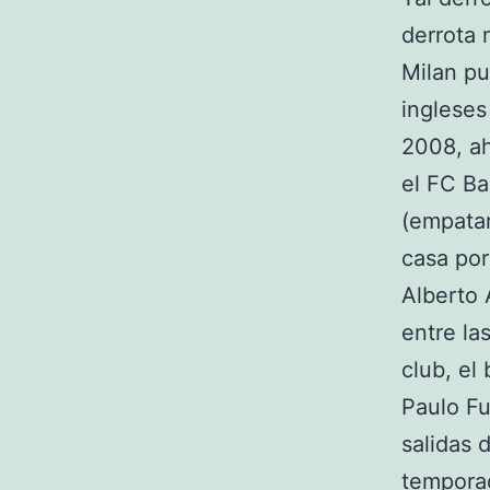
derrota 
Milan pu
ingleses
2008, ah
el FC Ba
(empatar
casa por
Alberto 
entre la
club, el
Paulo Fu
salidas d
temporad