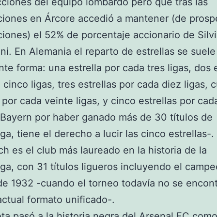
cciones del equipo lombardo pero que tras las
iones en Árcore accedió a mantener (de prospe
iones) el 52% de porcentaje accionario de Silv
ni. En Alemania el reparto de estrellas se suele
nte forma: una estrella por cada tres ligas, dos 
cinco ligas, tres estrellas por cada diez ligas, 
 por cada veinte ligas, y cinco estrellas por cad
l Bayern por haber ganado más de 30 títulos de
ga, tiene el derecho a lucir las cinco estrellas-
h es el club más laureado en la historia de la
ga, con 31 títulos ligueros incluyendo el camp
e 1932 -cuando el torneo todavía no se encon
actual formato unificado-.
ota pasó a la historia negra del Arsenal FC como