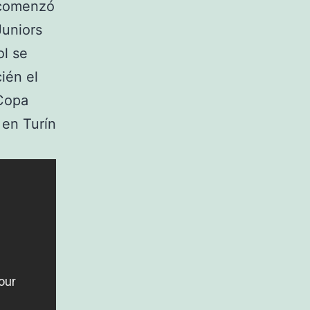
 comenzó
Juniors
ol se
ién el
 Copa
 en Turín