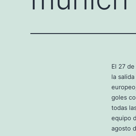
El 27 de
la salid
europeo,
goles co
todas la
equipo d
agosto d