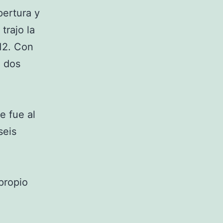
pertura y
trajo la
12. Con
e dos
e fue al
seis
propio