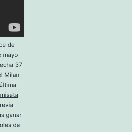
cce de
de mayo
fecha 37
el Milan
última
miseta
revia
as ganar
goles de