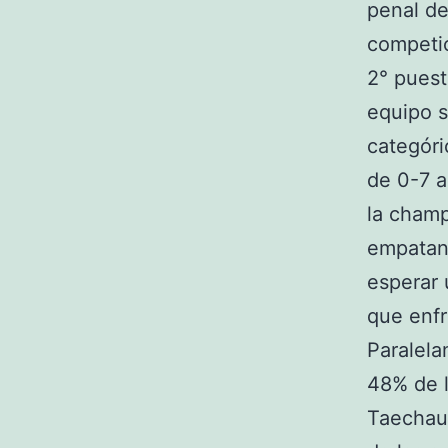
penal de
competic
2° puest
equipo s
categóri
de 0-7 a
la champ
empatand
esperar 
que enfr
Paralela
48% de l
Taechaub