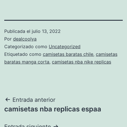
Publicada el
julio 13, 2022
Por
dealcoolya
Categorizado como
Uncategorized
Etiquetado como
camisetas baratas chile
,
camisetas
baratas manga corta
,
camisetas nba nike replicas
Navegación
Entrada anterior
camisetas nba replicas espaa
de
Entrada siguiente