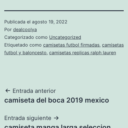
Publicada el
agosto 19, 2022
Por
dealcoolya
Categorizado como
Uncategorized
Etiquetado como
camisetas futbol firmadas
,
camisetas
futbol y baloncesto
,
camisetas replicas ralph lauren
Navegación
Entrada anterior
camiseta del boca 2019 mexico
de
entradas
Entrada siguiente
camiseta manga larga seleccion