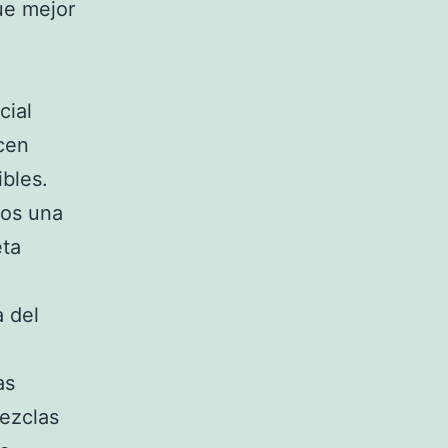
ue mejor
cial
ecen
bles.
cos una
eta
a del
as
mezclas