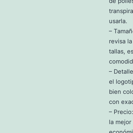
de polié
transpir
usarla.
– Tamaño
revisa l
tallas, 
comodid
– Detall
el logot
bien col
con exac
– Precio
la mejor
económic