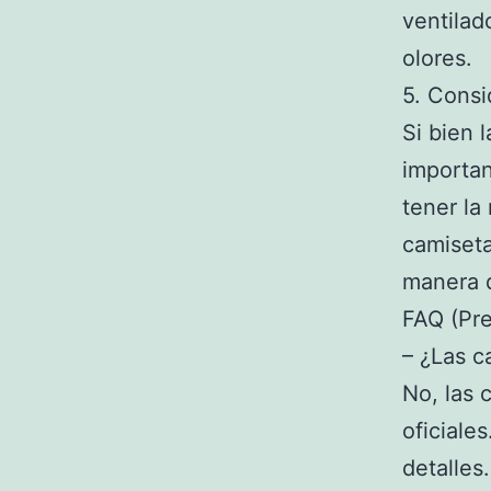
ventilad
olores.
5. Consi
Si bien 
importan
tener la
camiseta
manera d
FAQ (Pr
– ¿Las c
No, las 
oficiale
detalles.