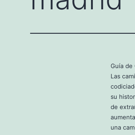
Guía de 
Las cami
codiciad
su histo
de extra
aumentad
una cami