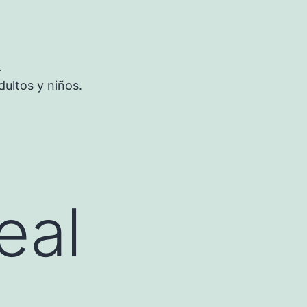
S
ultos y niños.
eal