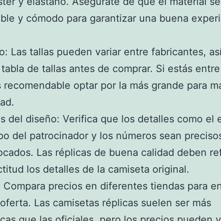
ster y elastano. Asegúrate de que el material s
able y cómodo para garantizar una buena experi
: Las tallas pueden variar entre fabricantes, as
a tabla de tallas antes de comprar. Si estás entr
es recomendable optar por la más grande para m
ad.
es del diseño: Verifica que los detalles como el
ipo del patrocinador y los números sean preciso
ocados. Las réplicas de buena calidad deben ref
titud los detalles de la camiseta original.
: Compara precios en diferentes tiendas para e
 oferta. Las camisetas réplicas suelen ser más
as que las oficiales, pero los precios pueden v