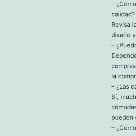
– ¿Cómo 
calidad?
Revisa la
diseño y
– ¿Puedo
Depende 
comprast
la compr
– ¿Las c
Sí, much
cómodas 
pueden o
– ¿Cómo 