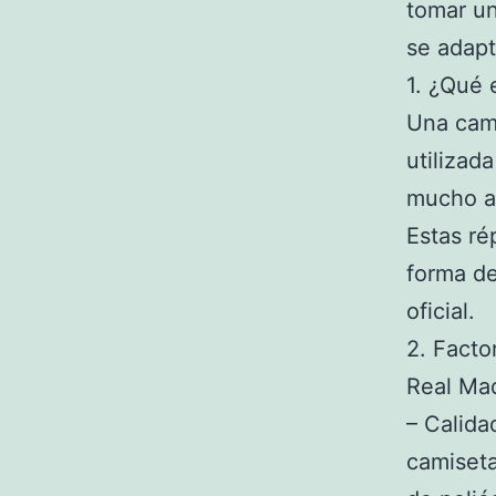
tomar un
se adapt
1. ¿Qué 
Una cami
utilizad
mucho a 
Estas ré
forma de
oficial.
2. Facto
Real Ma
– Calidad
camiseta