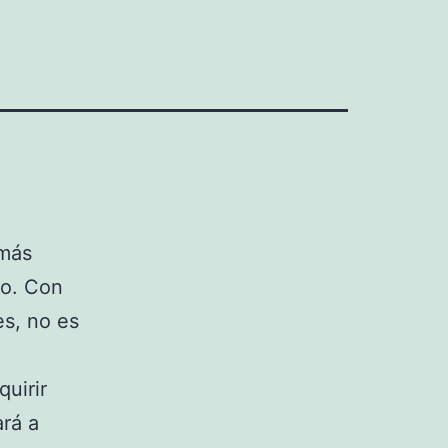
 más
do. Con
es, no es
uirir
ará a