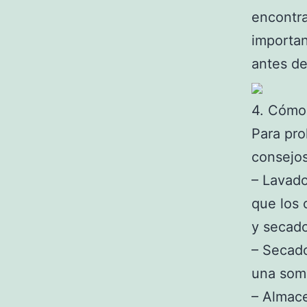
encontra
importan
antes de
4. Cómo 
Para pro
consejos
– Lavado
que los 
y secado
– Secado
una somb
– Almace