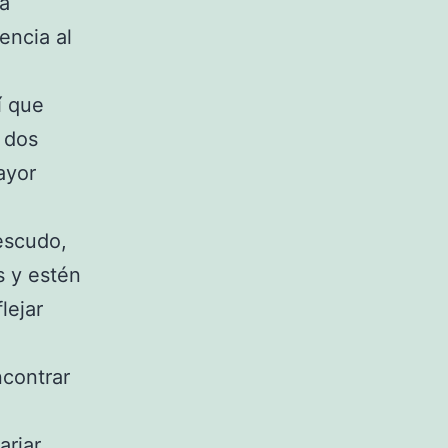
ea
encia al
í que
e dos
ayor
 escudo,
s y estén
lejar
ncontrar
ariar