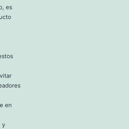
o, es
ducto
estos
vitar
ueadores
te en
 y