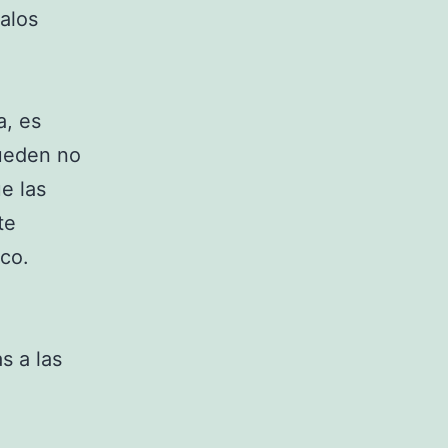
alos
a, es
pueden no
e las
te
co.
s a las