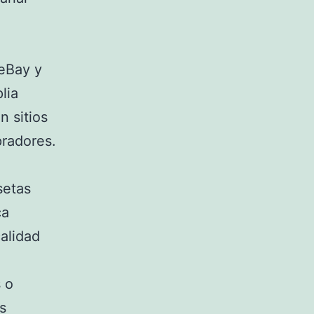
 eBay y
lia
n sitios
pradores.
setas
ca
calidad
 o
s