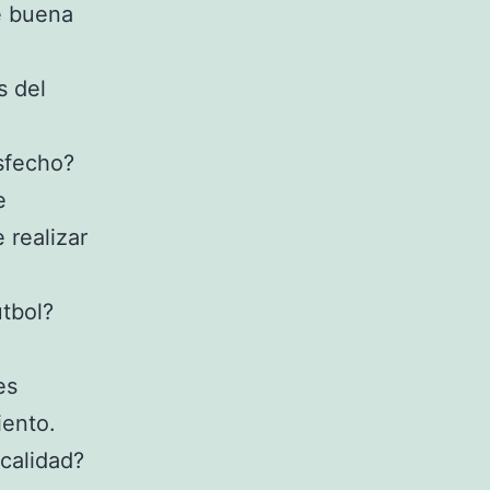
e buena
s del
isfecho?
e
 realizar
útbol?
es
iento.
 calidad?