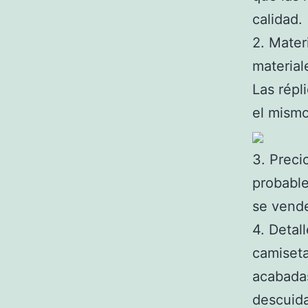
calidad.
2. Mater
material
Las répl
el mismo
3. Preci
probable
se vende
4. Detal
camiseta
acabadas
descuid