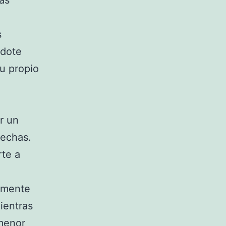
as
s
ndote
tu propio
r un
hechas.
rte a
almente
ientras
 menor