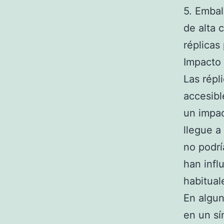
5. Embal
de alta 
réplicas
Impacto 
Las répl
accesibl
un impac
llegue a
no podrí
han infl
habitual
En algun
en un sí