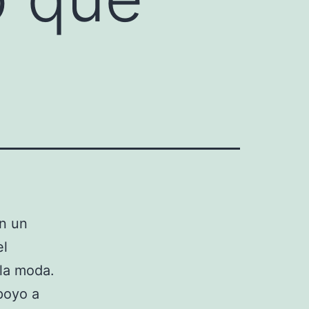
en un
el
 la moda.
poyo a