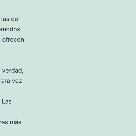
chas de
cómodos.
o ofrecen
r verdad,
rara vez
. Las
uras más