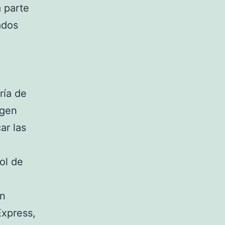
a parte
nados
ría de
ngen
ar las
ol de
en
Express,