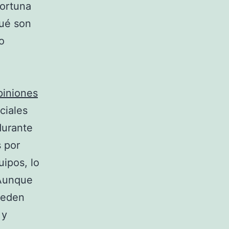
fortuna
qué son
o
piniones
ciales
durante
 por
uipos, lo
 Aunque
ueden
 y