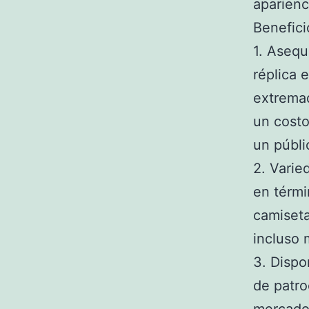
aparienc
Benefici
1. Asequ
réplica 
extremad
un costo
un públi
2. Varie
en térmi
camiseta
incluso 
3. Dispo
de patro