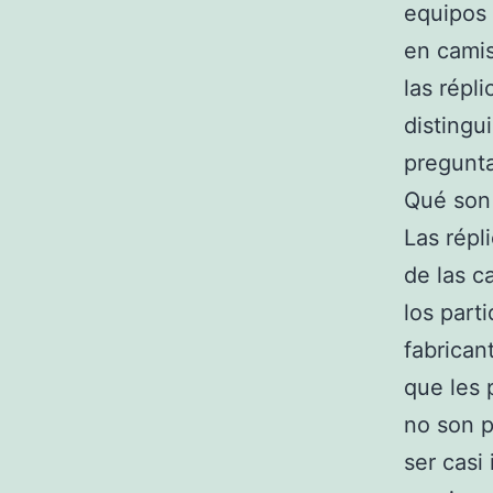
equipos 
en camis
las répl
distingu
pregunta
Qué son 
Las répl
de las c
los part
fabrican
que les 
no son p
ser casi