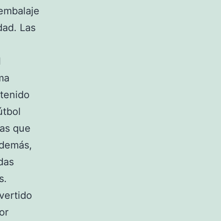
 embalaje
dad. Las
l
ma
 tenido
útbol
nas que
Además,
das
s.
vertido
or