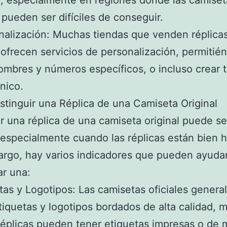
, especialmente en regiones donde las camiset
s pueden ser difíciles de conseguir.
nalización: Muchas tiendas que venden réplica
ofrecen servicios de personalización, permitié
ombres y números específicos, o incluso crear 
nico.
tinguir una Réplica de una Camiseta Original
ir una réplica de una camiseta original puede se
 especialmente cuando las réplicas están bien 
rgo, hay varios indicadores que pueden ayuda
ar una:
etas y Logotipos: Las camisetas oficiales gener
tiquetas y logotipos bordados de alta calidad, m
réplicas pueden tener etiquetas impresas o de