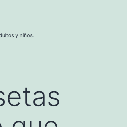
S
ultos y niños.
setas
o que