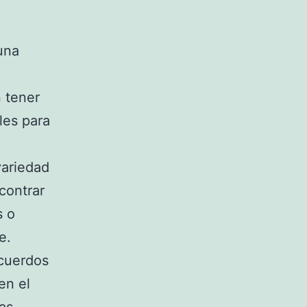
una
 tener
les para
variedad
contrar
s o
e.
acuerdos
en el