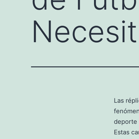
Necesit
Las répl
fenómeno
deporte 
Estas ca