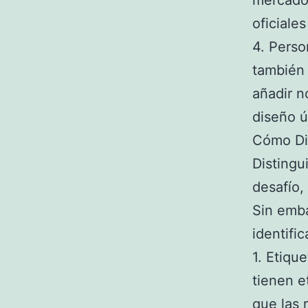
mercado
oficiale
4. Perso
también 
añadir n
diseño ú
Cómo Dis
Distingu
desafío,
Sin emba
identific
1. Etiqu
tienen e
que las 