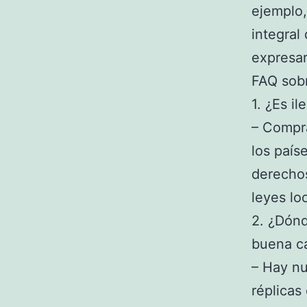
ejemplo,
integral 
expresar
FAQ sobr
1. ¿Es i
– Compra
los país
derechos
leyes lo
2. ¿Dónd
buena c
– Hay nu
réplicas