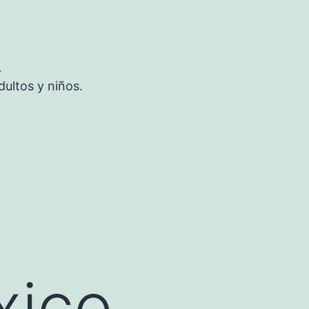
S
ultos y niños.
xico