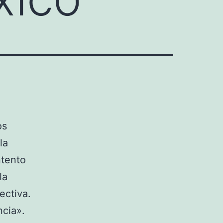
os
la
ntento
la
ectiva.
ncia».