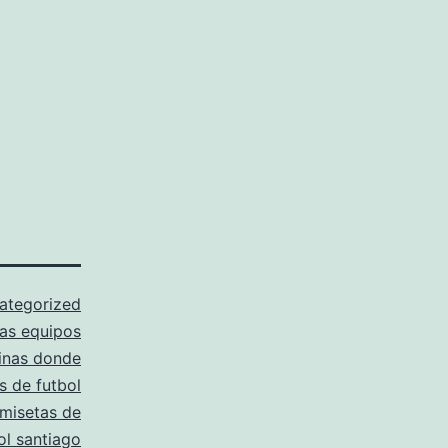
ategorized
as equipos
inas donde
 de futbol
amisetas de
ol santiago