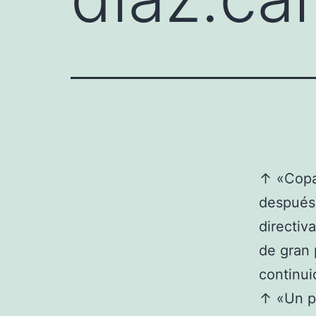
↑ «Copa 
después»
directiv
de gran 
continui
↑ «Un po