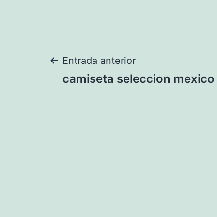
Navegación
Entrada anterior
camiseta seleccion mexic
de
entradas