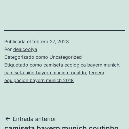
Publicada el
febrero 27, 2023
Por
dealcoolya
Categorizado como
Uncategorized
Etiquetado como
camiseta ecologica bayern munich
,
camiseta niño bayern munich ronaldo
,
tercera
equipacion bayern munich 2018
Navegación
Entrada anterior
camiseta bayern munich coutinho