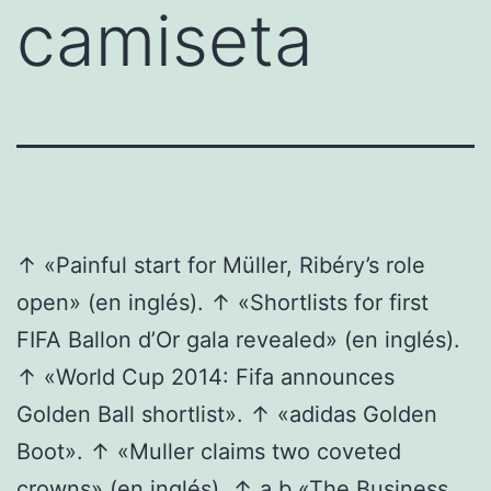
camiseta
↑ «Painful start for Müller, Ribéry’s role
open» (en inglés). ↑ «Shortlists for first
FIFA Ballon d’Or gala revealed» (en inglés).
↑ «World Cup 2014: Fifa announces
Golden Ball shortlist». ↑ «adidas Golden
Boot». ↑ «Muller claims two coveted
crowns» (en inglés). ↑ a b «The Business