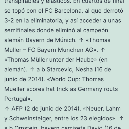
transpirables y elásticos. En cuartos de final
se topó con el FC Barcelona, al que derrotó
3-2 en la eliminatoria, y así acceder a unas
semifinales donde eliminó al campeón
alemán Bayern de Múnich. ↑ «Thomas
Muller – FC Bayern Munchen AG». ↑
«Thomas Müller unter der Haube» (en
alemán). ↑ a b Starcevic, Nesha (16 de
junio de 2014). «World Cup: Thomas
Mueller scores hat trick as Germany routs
Portugal».
↑ AFP (2 de junio de 2014). «Neuer, Lahm
y Schweinsteiger, entre los 23 elegidos». ↑
a b Ornstein,
bayern camiseta
David (16 de