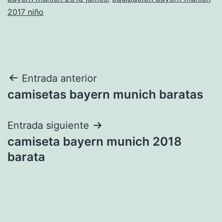
2017 niño
Navegación
Entrada anterior
camisetas bayern munich baratas
de
entradas
Entrada siguiente
camiseta bayern munich 2018
barata