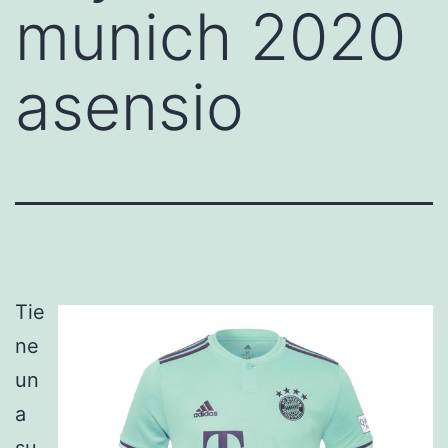
munich 2020
asensio
Tie
ne
un
a
su