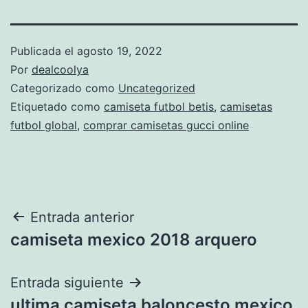
Publicada el
agosto 19, 2022
Por
dealcoolya
Categorizado como
Uncategorized
Etiquetado como
camiseta futbol betis
,
camisetas
futbol global
,
comprar camisetas gucci online
Navegación
Entrada anterior
camiseta mexico 2018 arquero
de
entradas
Entrada siguiente
ultima camiseta baloncesto mexico