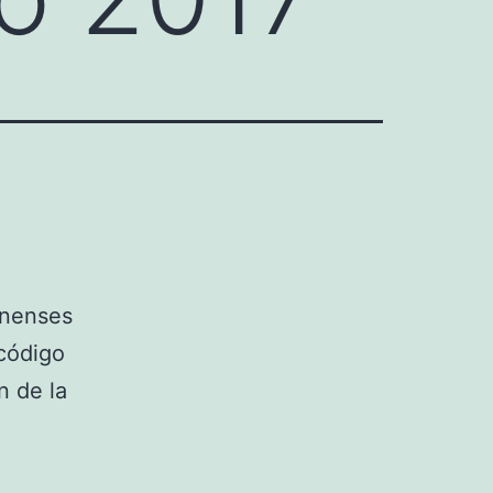
inenses
 código
n de la