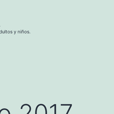
S
ultos y niños.
o 2017