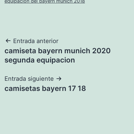
equipacion del bayern munich 2018
Navegación
Entrada anterior
camiseta bayern munich 2020
de
segunda equipacion
entradas
Entrada siguiente
camisetas bayern 17 18