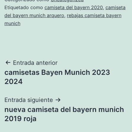
Etiquetado como
camiseta del bayern 2020
,
camiseta
del bayern munich arquero
,
rebajas camiseta bayern
munich
Navegación
Entrada anterior
camisetas Bayen Munich 2023
de
2024
entradas
Entrada siguiente
nueva camiseta del bayern munich
2019 roja