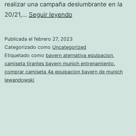
realizar una campaña deslumbrante en la
camiseta
20/21,…
Seguir leyendo
bayern
munich
Publicada el
febrero 27, 2023
segunda
Categorizado como
Uncategorized
equipacion
Etiquetado como
bayern aternativa equipacion
,
camiseta tirantes bayern munich entrenamiento
,
2020
comprar camiseta 4a equipacion bayern de munich
lewandowski