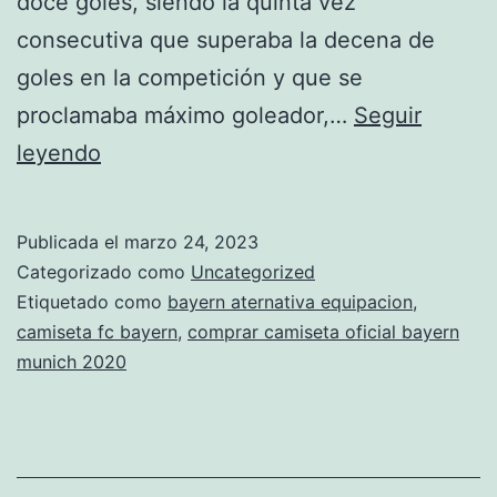
doce goles, siendo la quinta vez
consecutiva que superaba la decena de
goles en la competición y que se
proclamaba máximo goleador,…
Seguir
camiseta
leyendo
del
bayern
Publicada el
marzo 24, 2023
munich
Categorizado como
Uncategorized
2018
Etiquetado como
bayern aternativa equipacion
,
camiseta fc bayern
,
comprar camiseta oficial bayern
sergio
munich 2020
ramos