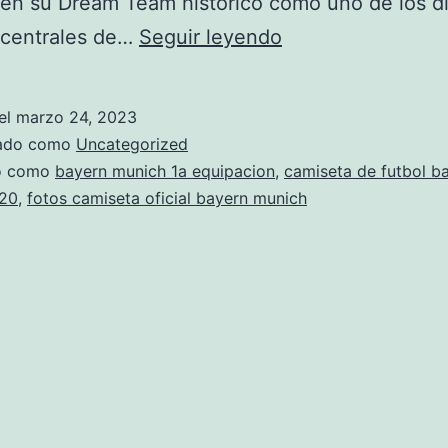
 en su Dream Team histórico como uno de los d
bayern
 centrales de…
Seguir leyendo
camiseta
2020
el
marzo 24, 2023
zado como
Uncategorized
do como
bayern munich 1a equipacion
,
camiseta de futbol b
20
,
fotos camiseta oficial bayern munich