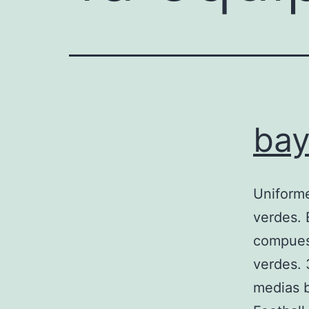
bay
Uniforme
verdes. 
compuest
verdes. 
medias b