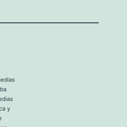
medias
aba
edias
ca y
e