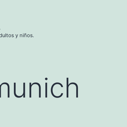
S
ultos y niños.
munich