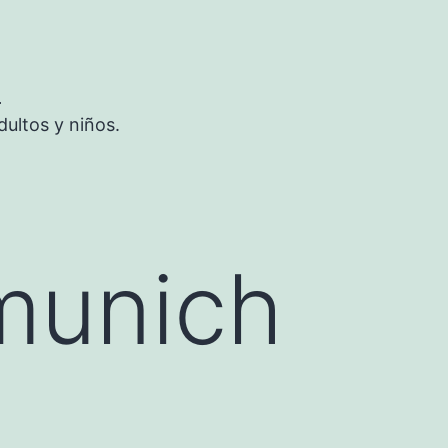
S
ultos y niños.
munich