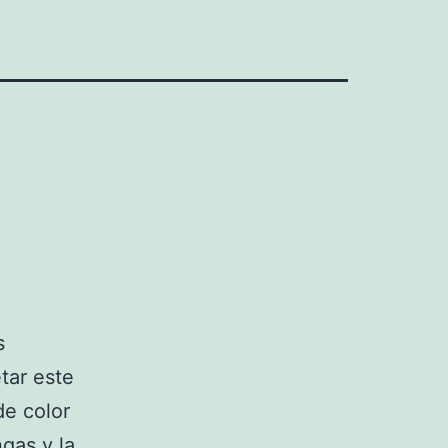
s
tar este
de color
ngas y la