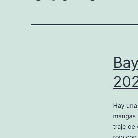
Bay
202
Hay una 
mangas 
traje de
rojo con