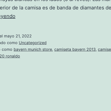
ferior de la camisa es de banda de diamantes d
Bayern
leyendo
Munich
Jerseys
el
mayo 21, 2022
2021
zado como
Uncategorized
2021?
do como
bayern munich store
,
camiseta bayern 2013
,
camise
20 ronaldo