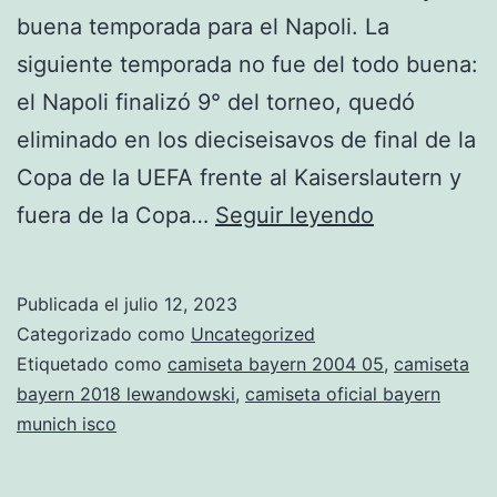
buena temporada para el Napoli. La
siguiente temporada no fue del todo buena:
el Napoli finalizó 9° del torneo, quedó
eliminado en los dieciseisavos de final de la
Copa de la UEFA frente al Kaiserslautern y
camiseta
fuera de la Copa…
Seguir leyendo
bayern
munich
Publicada el
julio 12, 2023
2017
Categorizado como
Uncategorized
alterna
Etiquetado como
camiseta bayern 2004 05
,
camiseta
bayern 2018 lewandowski
,
camiseta oficial bayern
munich isco