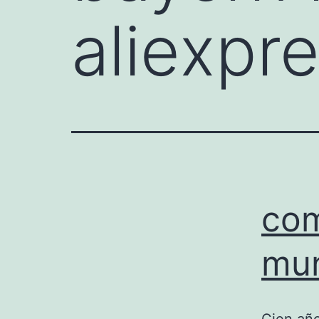
aliexpr
com
mun