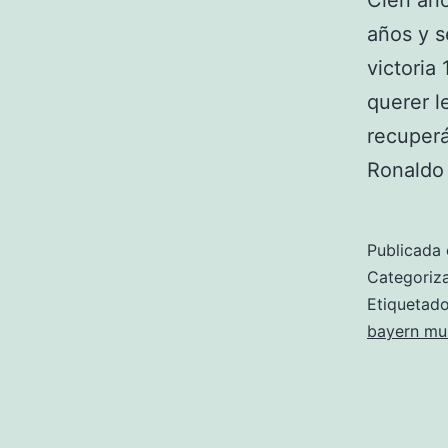
Cien año
años y s
victoria
querer l
recuperá
Ronaldo 
Publicada 
Categori
Etiqueta
bayern mun