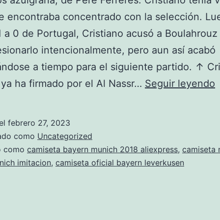
s azulgrana, de Pere Ferreres. Cristiano tenía 
e encontraba concentrado con la selección. Lu
 1 a 0 de Portugal, Cristiano acusó a Boulahrouz
esionarlo intencionalmente, pero aun así acabó
ndose a tiempo para el siguiente partido. ↑ Cr
c
ya ha firmado por el Al Nassr…
Seguir leyendo
c
b
el
febrero 27, 2023
zado como
Uncategorized
c
do como
camiseta bayern munich 2018 aliexpress
,
camiseta 
ich imitacion
,
camiseta oficial bayern leverkusen