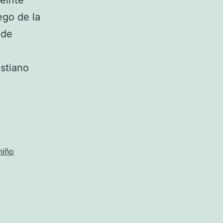
veinte
ego de la
 de
istiano
omprar
amiseta
ayern
munich
hica
niño