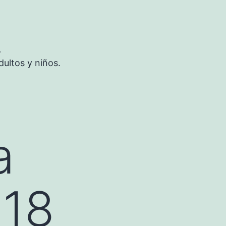
S
ultos y niños.
a
018