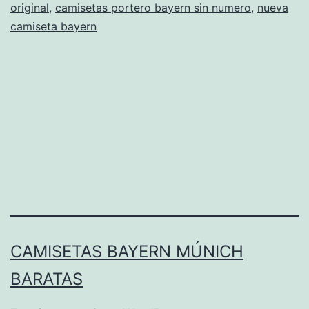
original
,
camisetas portero bayern sin numero
,
nueva
libre
camiseta bayern
CAMISETAS BAYERN MÚNICH
BARATAS