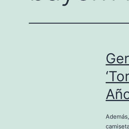
Ger
‘To
Añ
Además, 
camiseta