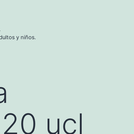
S
ultos y niños.
a
20 ucl