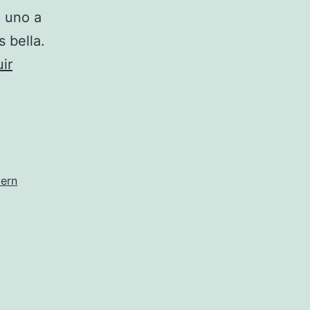
; uno a
s bella.
ir
yern