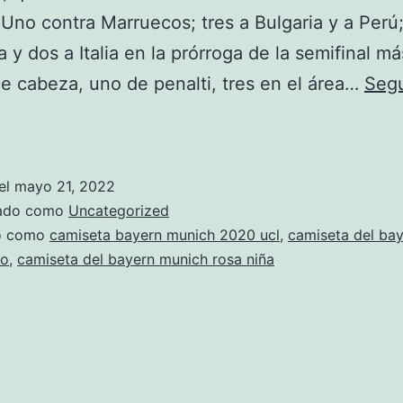
 Uno contra Marruecos; tres a Bulgaria y a Perú
a y dos a Italia en la prórroga de la semifinal má
e cabeza, uno de penalti, tres en el área…
Segu
Gerd
Müller:
Muere
el
mayo 21, 2022
‘Torpedo’
zado como
Uncategorized
Müller
do como
camiseta bayern munich 2020 ucl
,
camiseta del ba
ño
,
camiseta del bayern munich rosa niña
A
Los
75
Años