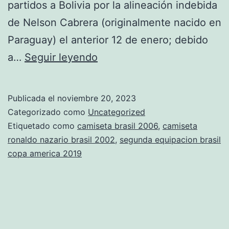
partidos a Bolivia por la alineación indebida
de Nelson Cabrera (originalmente nacido en
Paraguay) el anterior 12 de enero; debido
camiseta
a…
Seguir leyendo
de
brasil
Publicada el
noviembre 20, 2023
2014
Categorizado como
Uncategorized
Etiquetado como
camiseta brasil 2006
,
camiseta
ronaldo nazario brasil 2002
,
segunda equipacion brasil
copa america 2019