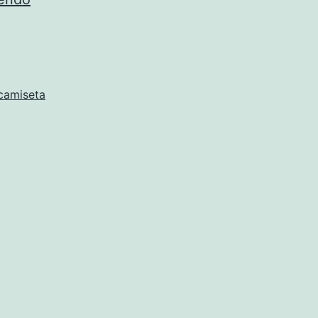
bayern
munich
2018
bundesliga
camiseta