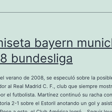
2020
iseta bayern munic
8 bundesliga
el verano de 2008, se especuló sobre la posible
dor al Real Madrid C. F., club que siempre mos
por el futbolista. Martínez continuó su racha con
ctoria 2-1 sobre el Estoril anotando un gol y asis
 Pese a esto, el Club América logró…
Seguir le