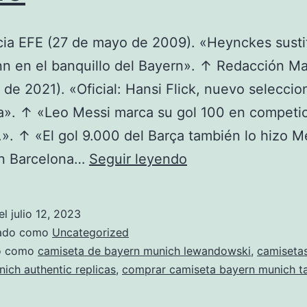
ia EFE (27 de mayo de 2009). «Heynckes susti
n en el banquillo del Bayern». ↑ Redacción Ma
de 2021). «Oficial: Hansi Flick, nuevo selecci
a». ↑ «Leo Messi marca su gol 100 en competi
». ↑ «El gol 9.000 del Barça también lo hizo Me
camiseta
En Barcelona…
Seguir leyendo
del
bayern
el
julio 12, 2023
munich
zado como
Uncategorized
de
do como
camiseta de bayern munich lewandowski
,
camiseta
ich authentic replicas
,
comprar camiseta bayern munich tal
la
champions