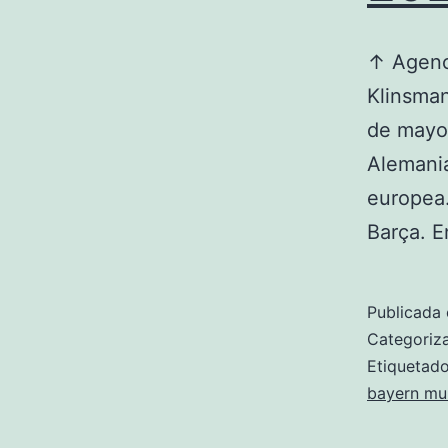
↑ Agenc
Klinsman
de mayo 
Alemani
europea.
Barça. 
Publicada 
Categori
Etiqueta
bayern mun