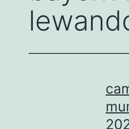
lewand
cam
mun
20