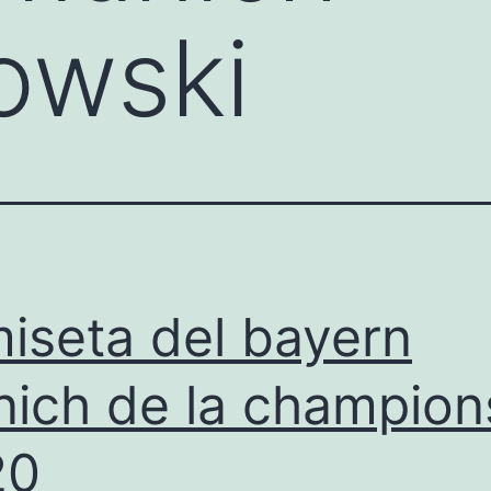
owski
iseta del bayern
ich de la champion
20