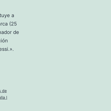
tuye a
rca (25
onador de
ción
ssi.».
s de
la l