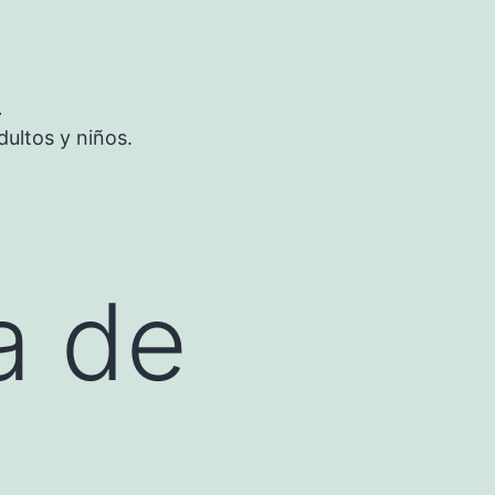
S
ultos y niños.
a de