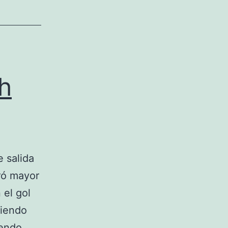
h
 salida
tró mayor
 el gol
tiendo
camiseta
yendo