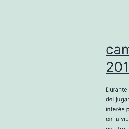
cam
201
Durante 
del juga
interés 
en la vi
en otro.