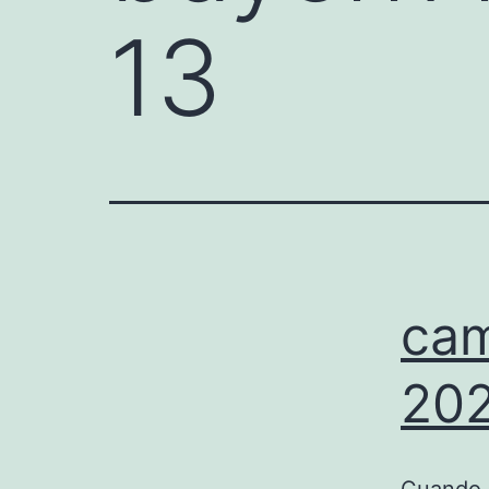
13
cam
202