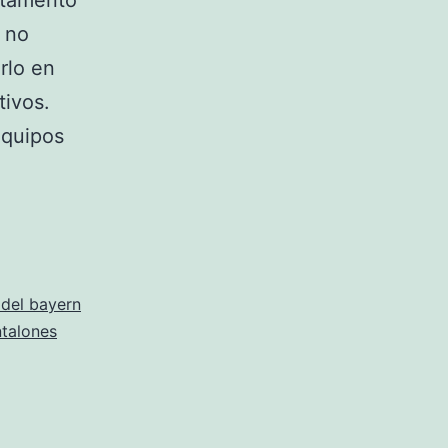
rtamento
 no
rlo en
ivos.
equipos
 del bayern
ntalones