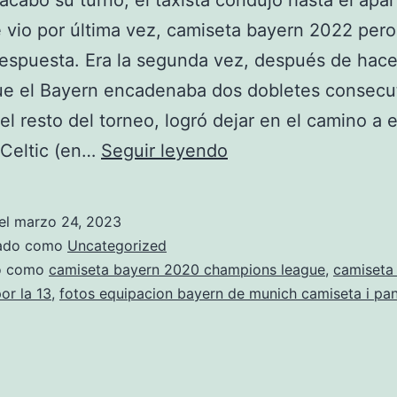
cabó su turno, el taxista condujo hasta el apa
 vio por última vez, camiseta bayern 2022 pero
espuesta. Era la segunda vez, después de hace
ue el Bayern encadenaba dos dobletes consecut
el resto del torneo, logró dejar en el camino a 
camiseta
 Celtic (en…
Seguir leyendo
bayern
munich
el
marzo 24, 2023
2020
zado como
Uncategorized
mujer
do como
camiseta bayern 2020 champions league
,
camiseta
or la 13
,
fotos equipacion bayern de munich camiseta i pa