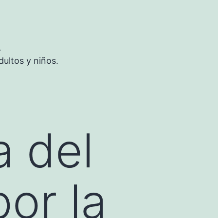
S
ultos y niños.
a del
or la