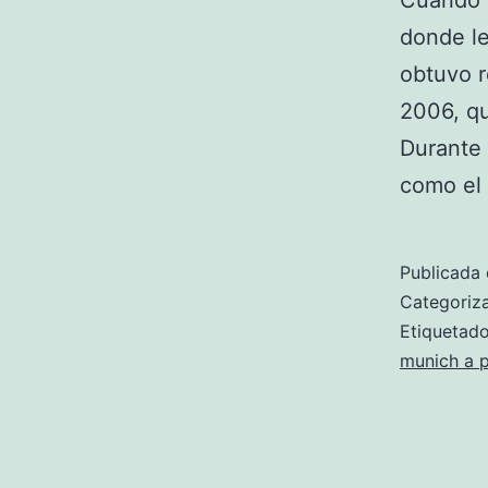
Cuando a
donde le
obtuvo r
2006, q
Durante 
como el
Publicada 
Categori
Etiqueta
munich a p