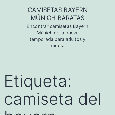
Saltar
CAMISETAS BAYERN
al
MÚNICH BARATAS
contenido
Encontrar camisetas Bayern
Múnich de la nueva
temporada para adultos y
niños.
Etiqueta:
camiseta del