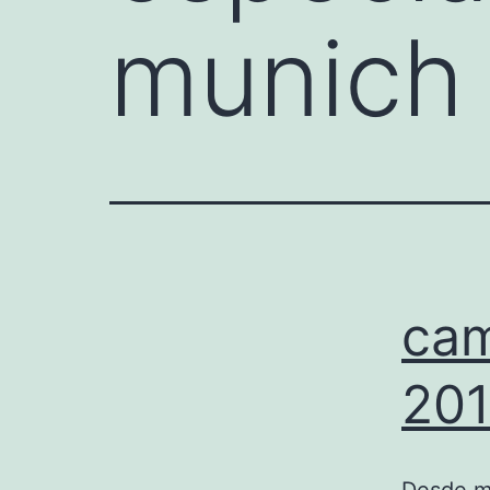
munich
cam
201