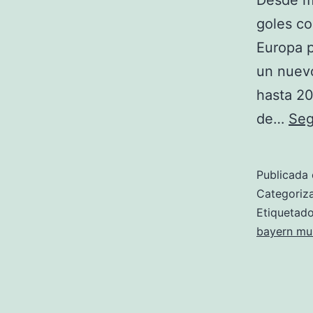
Desde ma
goles co
Europa p
un nuevo
hasta 20
de…
Seg
Publicada 
Categori
Etiqueta
bayern mu