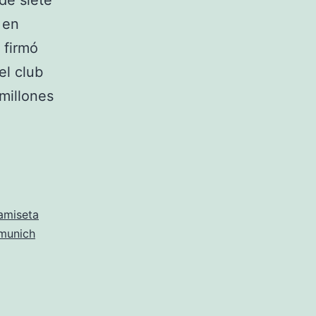
de siete
 en
 firmó
el club
millones
amiseta
 munich