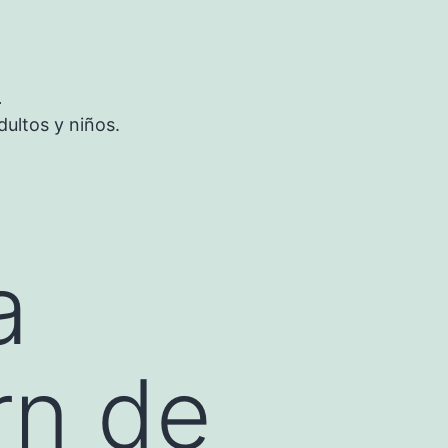
S
ultos y niños.
a
rn de