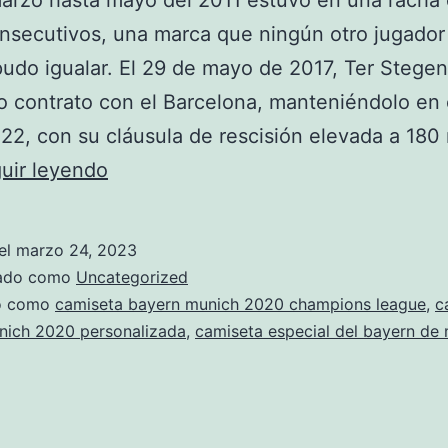
rzo hasta mayo del 2011 estuvo en una racha 
nsecutivos, una marca que ningún otro jugador
udo igualar. El 29 de mayo de 2017, Ter Stegen
 contrato con el Barcelona, manteniéndolo en 
22, con su cláusula de rescisión elevada a 180 
camiseta
uir leyendo
bayern
munich
el
marzo 24, 2023
2018
zado como
Uncategorized
infantil
do como
camiseta bayern munich 2020 champions league
,
c
nich 2020 personalizada
,
camiseta especial del bayern de