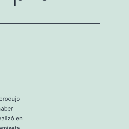
 produjo
haber
alizó en
amiseta