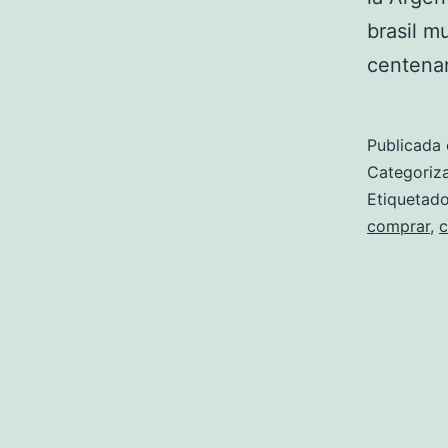
brasil m
centena
Publicada 
Categori
Etiqueta
comprar
,
c