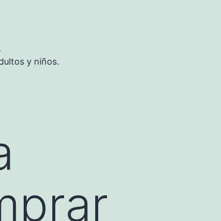
S
ultos y niños.
a
mprar