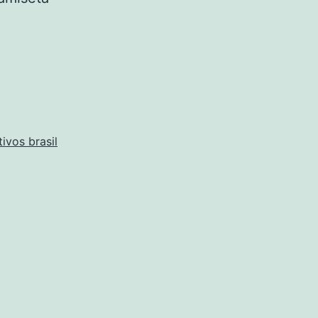
ta
amient
ivos brasil