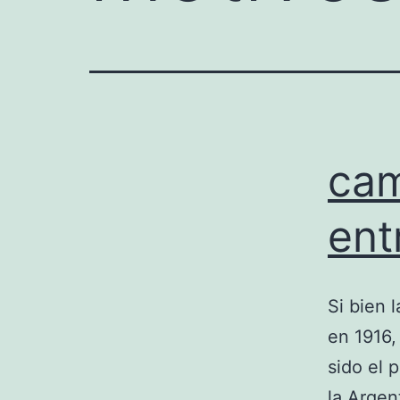
cam
ent
Si bien 
en 1916,
sido el 
la Argen