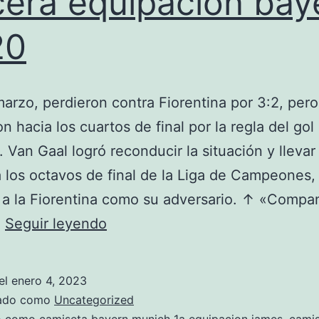
cera equipacion bay
20
marzo, perdieron contra Fiorentina por 3:2, pero
n hacia los cuartos de final por la regla del gol
. Van Gaal logró reconducir la situación y llevar 
 los octavos de final de la Liga de Campeones
 a la Fiorentina como su adversario. ↑ «Compa
tercera
…
Seguir leyendo
equipacion
bayern
el
enero 4, 2023
2020
zado como
Uncategorized