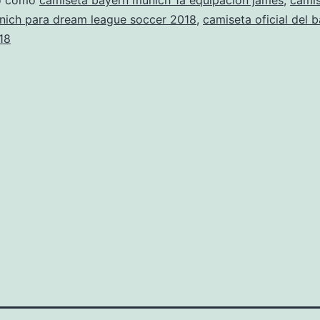
do como
camiseta bayern munich 1a equipacion james
,
camis
nich para dream league soccer 2018
,
camiseta oficial del 
18