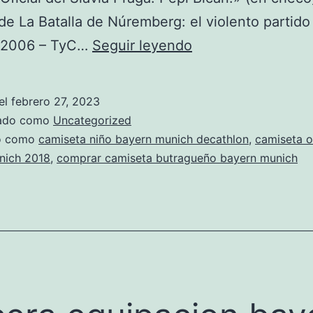
de La Batalla de Núremberg: el violento partido
ebay
 2006 – TyC…
Seguir leyendo
camiseta
bayern
el
febrero 27, 2023
thiago
zado como
Uncategorized
do como
camiseta niño bayern munich decathlon
,
camiseta of
nich 2018
,
comprar camiseta butragueño bayern munich