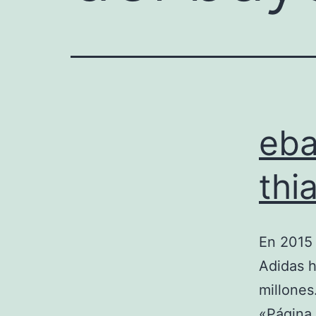
eba
thi
En 2015 
Adidas h
millones
«Página 