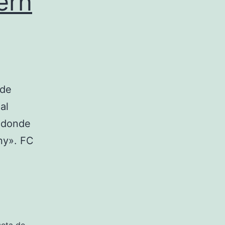
ern
 de
al
, donde
ny». FC