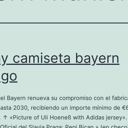
y camiseta bayern
ago
el Bayern renueva su compromiso con el fabric
asta 2030, recibiendo un importe mínimo de €
. ↑ «Picture of Uli Hoeneß with Adidas jersey»
Oficial del Slavia Praga: Pepi Bican.» (en checo