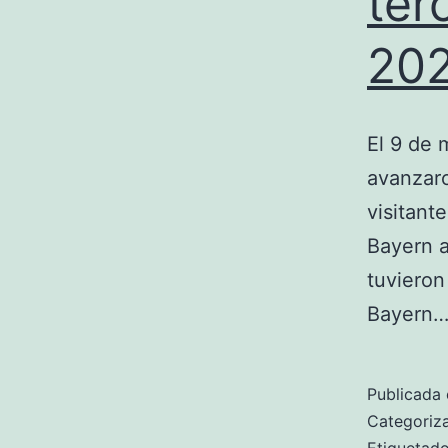
ter
20
El 9 de 
avanzaro
visitante
Bayern a
tuvieron
Bayern
Publicada 
Categori