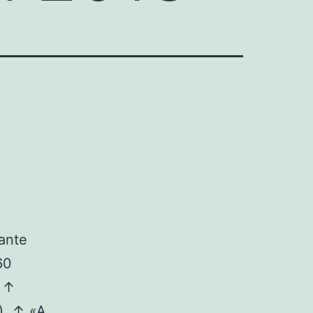
ante
60
. ↑
). ↑ «A