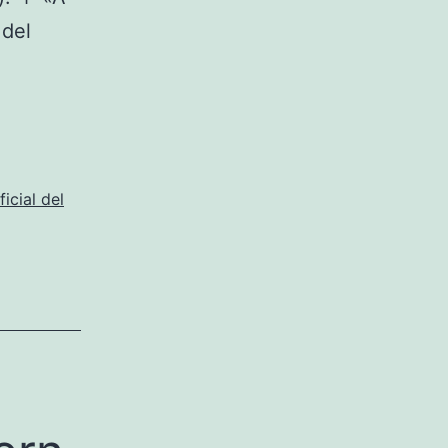
 del
icial del