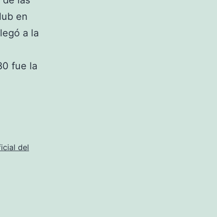
 de las
lub en
legó a la
80 fue la
icial del