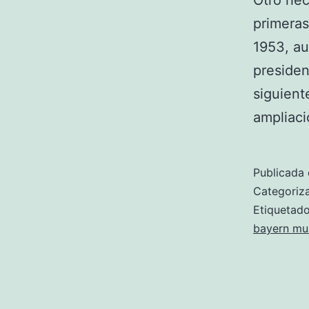
Otro hec
primeras
1953, au
presiden
siguient
ampliac
Publicada 
Categori
Etiqueta
bayern mu