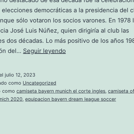
ho destacado de esa década fue la celebración
 elecciones democráticas a la presidencia del c
nque sólo votaron los socios varones. En 1978 l
cia José Luis Núñez, quien dirigiría al club las
es dos décadas. Lo más positivo de los años 19
camiseta
ión del…
Seguir leyendo
blanca
bayern
el
julio 12, 2023
munich
zado como
Uncategorized
2020
do como
camiseta bayern munich el corte ingles
,
camiseta of
nich 2020
,
equipacion bayern dream league soccer