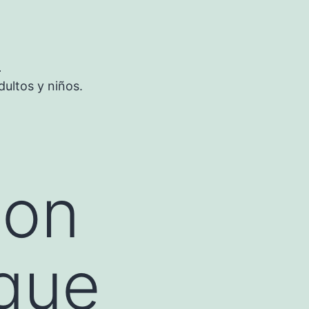
S
ultos y niños.
ion
gue