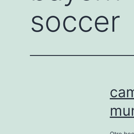
soccer
cam
mun