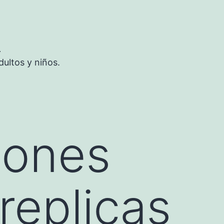
S
ultos y niños.
iones
replicas