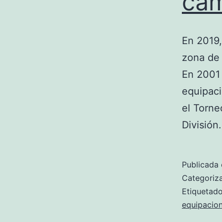
cam
En 2019,
zona de 
En 2001 
equipac
el Torne
División
Publicada 
Categori
Etiqueta
equipacion