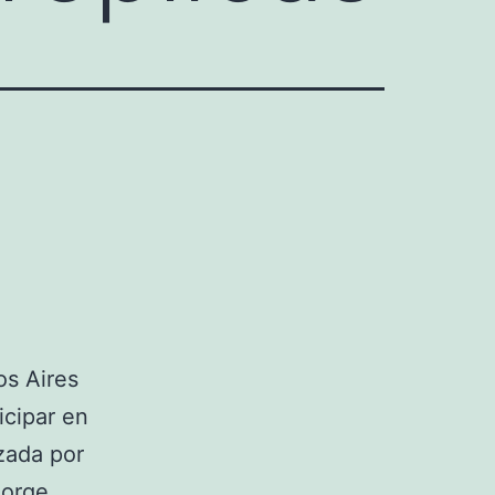
os Aires
icipar en
zada por
eorge