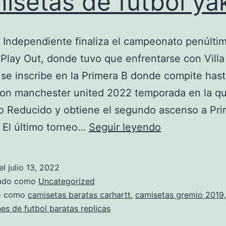
isetas de futbol ya
 Independiente finaliza el campeonato penúlti
Play Out, donde tuvo que enfrentarse con Villa
se inscribe en la Primera B donde compite has
ion manchester united 2022 temporada en la q
o Reducido y obtiene el segundo ascenso a Pr
camisetas
. El último torneo…
Seguir leyendo
de
futbol
el
julio 13, 2022
yakka
zado como
Uncategorized
do como
camisetas baratas carhartt
,
camisetas gremio 2019
,
es de futbol baratas replicas