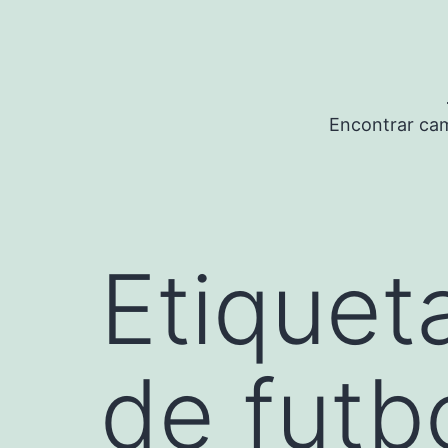
Saltar
al
contenido
Encontrar cam
Etiquet
de futb