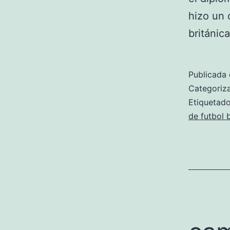
hizo un 
británic
Publicada 
Categori
Etiqueta
de futbol 