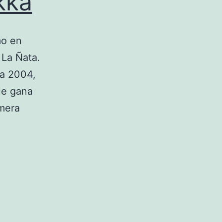
kka
mo en
 La Ñata.
ta 2004,
ue gana
imera