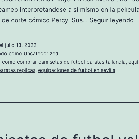
cameo interpretándose a sí mismo en la películ
c
a de corte cómico Percy. Sus…
Seguir leyendo
d
f
el
julio 13, 2022
of
zado como
Uncategorized
do como
comprar camisetas de futbol baratas tailandia
,
equi
baratas replicas
,
equipaciones de futbol en sevilla