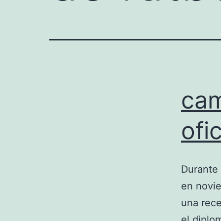
cam
ofi
Durante 
en novie
una rec
el diplo