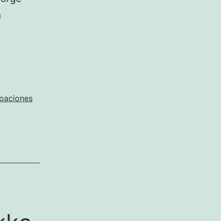
a
amisetas
e
utbol
iciales
paciones