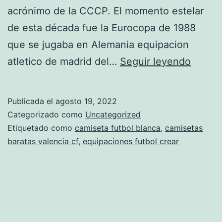
acrónimo de la CCCP. El momento estelar
de esta década fue la Eurocopa de 1988
que se jugaba en Alemania equipacion
selecc
atletico de madrid del…
Seguir leyendo
mexic
2018
Publicada el
agosto 19, 2022
equipa
Categorizado como
Uncategorized
Etiquetado como
camiseta futbol blanca
,
camisetas
baratas valencia cf
,
equipaciones futbol crear