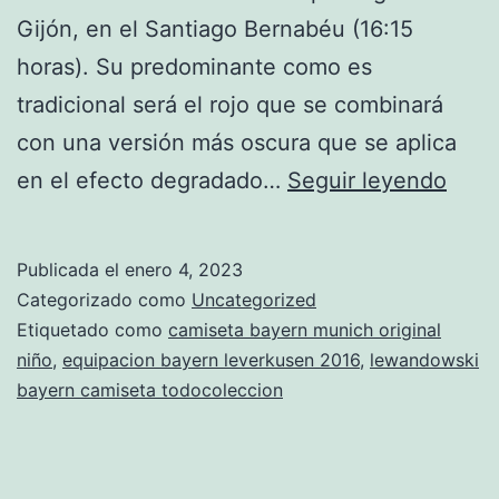
Gijón, en el Santiago Bernabéu (16:15
horas). Su predominante como es
tradicional será el rojo que se combinará
con una versión más oscura que se aplica
ama
en el efecto degradado…
Seguir leyendo
cami
baye
Publicada el
enero 4, 2023
muni
Categorizado como
Uncategorized
Etiquetado como
camiseta bayern munich original
niño
,
equipacion bayern leverkusen 2016
,
lewandowski
bayern camiseta todocoleccion