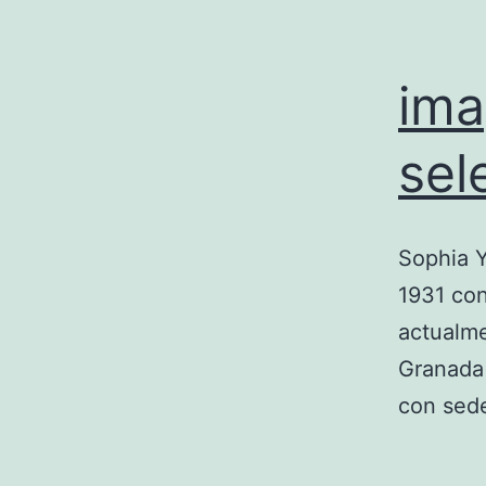
ima
sel
Sophia Y
1931 con
actualme
Granada 
con sed