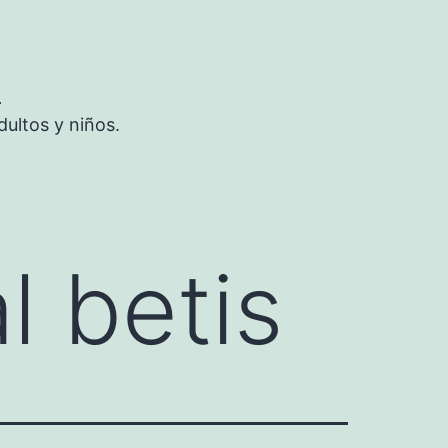
S
ultos y niños.
l betis