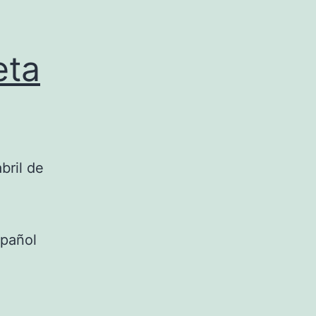
eta
bril de
l
spañol