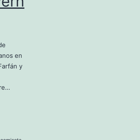
yern
de
uanos en
Farfán y
bre…