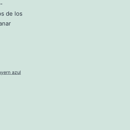
-
os de los
anar
yern azul