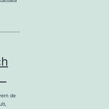
,
camiseta
ch
】
yern de
ub,