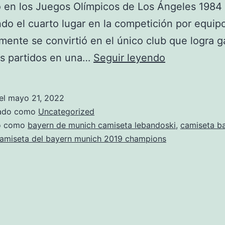
ó en los Juegos Olímpicos de Los Ángeles 1984 
do el cuarto lugar en la competición por equip
lmente se convirtió en el único club que logra g
Camiseta
us partidos en una…
Seguir leyendo
Bayern
Munich
el
mayo 21, 2022
【
zado como
Uncategorized
ANUNCIOS
do como
bayern de munich camiseta lebandoski
,
camiseta ba
amiseta del bayern munich 2019 champions
Agosto
】