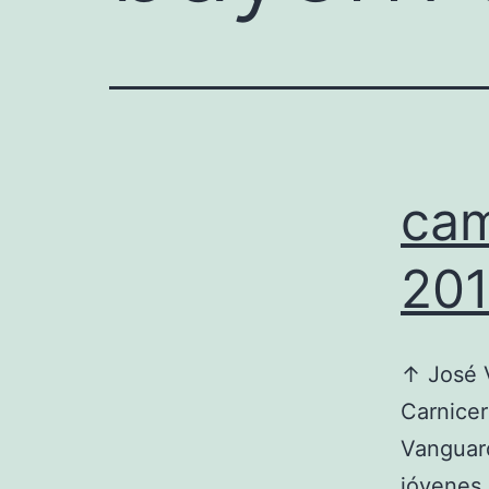
cam
201
↑ José V
Carnicer
Vanguard
jóvenes 