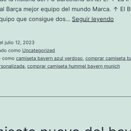
al Barça mejor equipo del mundo Marca. ↑ El Ba
camis
equipo que consigue dos…
Seguir leyendo
bayer
munic
el
julio 12, 2023
2018
zado como
Uncategorized
peru
do como
camiseta bayern azul verdoso
,
comprar camiseta b
rsonalizada
,
comprar camiseta hummel bayern munich