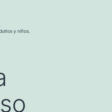
S
ultos y niños.
a
oso