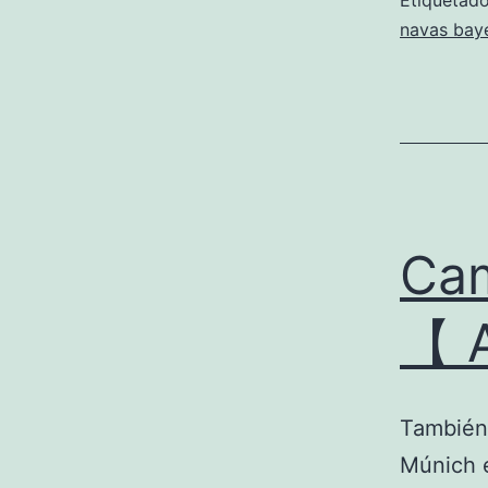
Etiqueta
navas bay
Cam
【 
También 
Múnich e