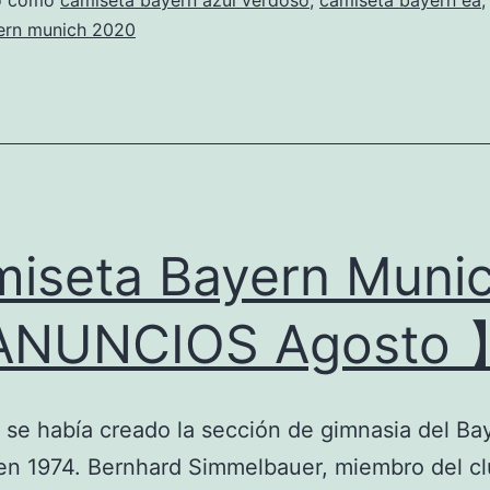
munich
do como
camiseta bayern azul verdoso
,
camiseta bayern ea
ern munich 2020
2017
iseta Bayern Muni
ANUNCIOS Agosto 
se había creado la sección de gimnasia del Ba
n 1974. Bernhard Simmelbauer, miembro del cl