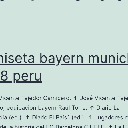
iseta bayern munic
8 peru
icente Tejedor Carnicero. ↑ José Vicente Tej
o, equipacion bayern Raúl Torre. ↑ Diario La
ia (ed.). ↑ Diario El País` (ed.). ↑ Jugadores 
de la historia del FC Barcelona CIHEFE. ↑ La 