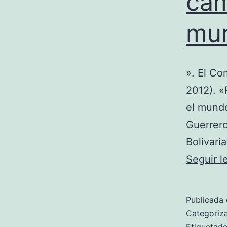
cam
mun
». El Co
2012). «
el mundo
Guerrero
Bolivari
Seguir 
Publicada 
Categori