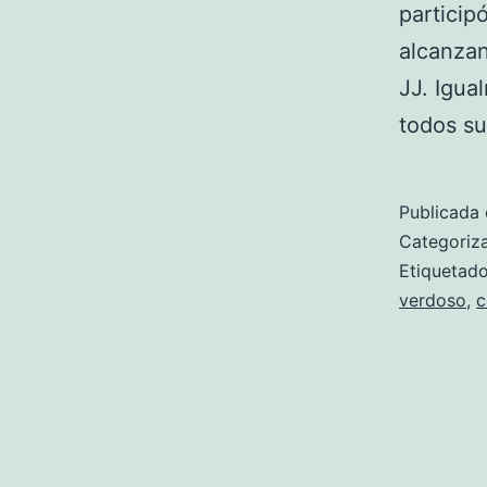
particip
alcanzan
JJ. Igua
todos s
Publicada 
Categori
Etiqueta
verdoso
,
c