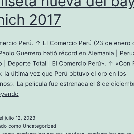
iseta nueva del ba
ich 2017
mercio Perú. ↑ El Comercio Perú (23 de enero 
Paolo Guerrero batió récord en Alemania | Per
 | Deporte Total | El Comercio Perú». ↑ «Con 
: la última vez que Perú obtuvo el oro en los
anos». La película fue estrenada el 8 de diciem
camiseta
leyendo
nueva
del
el
julio 12, 2023
bayern
zado como
Uncategorized