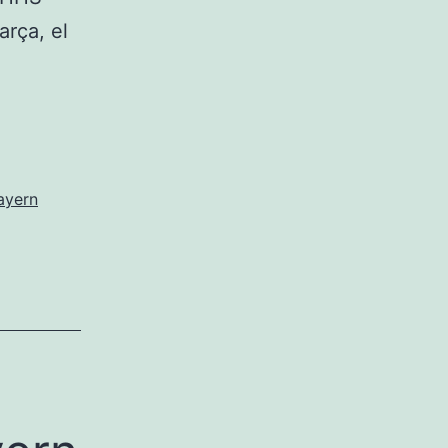
rça, el
eta
n
h
ayern