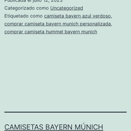
2018
Categorizado como
Uncategorized
peru
Etiquetado como
camiseta bayern azul verdoso
,
comprar camiseta bayern munich personalizada
,
comprar camiseta hummel bayern munich
CAMISETAS BAYERN MÚNICH