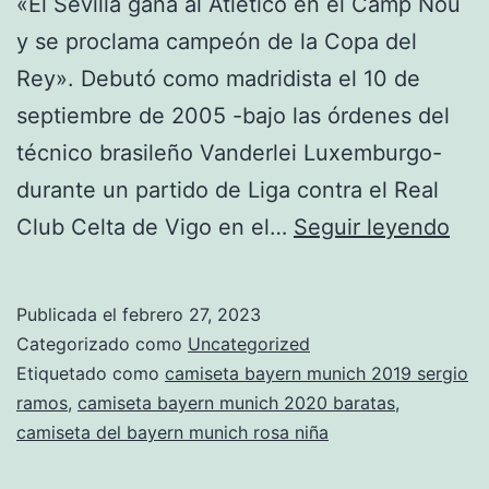
«El Sevilla gana al Atlético en el Camp Nou
y se proclama campeón de la Copa del
Rey». Debutó como madridista el 10 de
septiembre de 2005 -bajo las órdenes del
técnico brasileño Vanderlei Luxemburgo-
durante un partido de Liga contra el Real
nue
Club Celta de Vigo en el…
Seguir leyendo
cam
del
Publicada el
febrero 27, 2023
bay
Categorizado como
Uncategorized
201
Etiquetado como
camiseta bayern munich 2019 sergio
ramos
,
camiseta bayern munich 2020 baratas
,
201
camiseta del bayern munich rosa niña
pre