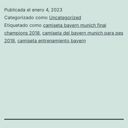
munich
Publicada el
enero 4, 2023
2019
Categorizado como
Uncategorized
Etiquetado como
camiseta bayern munich final
champions 2018
,
camiseta del bayern munich para pes
2018
,
camiseta entrenamiento bayern